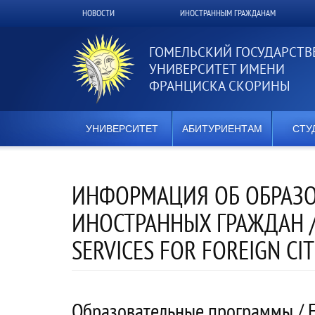
Перейти
НОВОСТИ
ИНОСТРАННЫМ ГРАЖДАНАМ
Верхнее
к
основному
меню
содержанию
ГОМЕЛЬСКИЙ ГОСУДАРСТ
УНИВЕРСИТЕТ ИМЕНИ
ФРАНЦИСКА СКОРИНЫ
УНИВЕРСИТЕТ
АБИТУРИЕНТАМ
СТУ
ИНФОРМАЦИЯ ОБ ОБРАЗО
ИНОСТРАННЫХ ГРАЖДАН /
SERVICES FOR FOREIGN CIT
Образовательные программы / E