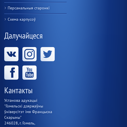
Персанальныя старонкі
Схема карпусоў
Далучайцеся
Кантакты
Установа адукацыі
"Гомельскі дзяржаўны
ўніверсітэт імя Францыска
Скарыны"
246028, г. Гомель,