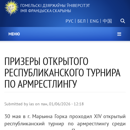
Перайсці
ГОМЕЛЬСКІ ДЗЯРЖАЎНЫ ЎНІВЕРСІТЭТ
да
ІМЯ ФРАНЦЫСКА СКАРЫНЫ
асноўнага
Пошу
змесціва
РУС
БЕЛ
中国
МЕНЮ
ПРИЗЕРЫ ОТКРЫТОГО
РЕСПУБЛИКАНСКОГО ТУРНИРА
ПО АРМРЕСТЛИНГУ
Submitted by
ias
on
пан, 01/06/2026 - 12:18
30 мая в г. Марьина Горка проходил ХIV открытый
республиканский турнир по армрестлингу среди