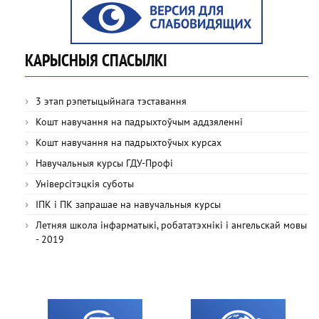
КАРЫСНЫЯ СПАСЫЛКІ
3 этап рэпетыцыйнага тэставання
Кошт навучання на падрыхтоўчым аддзяленні
Кошт навучання на падрыхтоўчых курсах
Навучальныя курсы ГДУ-Профі
Універсітэцкія суботы
ІПК і ПК запрашае на навучальныя курсы
Летняя школа інфарматыкі, робататэхнікі і ангельскай мовы
- 2019