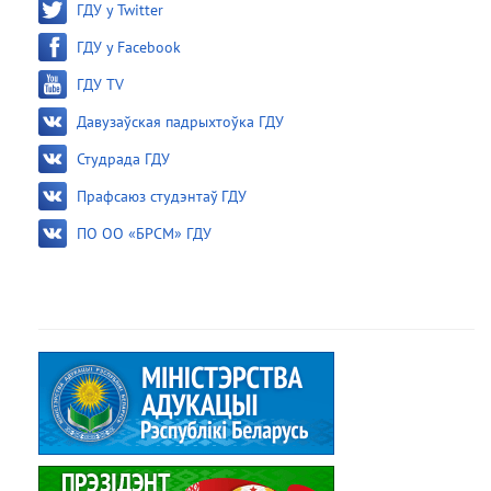
ГДУ у Twitter
ГДУ у Facebook
ГДУ TV
Давузаўская падрыхтоўка ГДУ
Студрада ГДУ
Прафсаюз студэнтаў ГДУ
ПО ОО «БРСМ» ГДУ