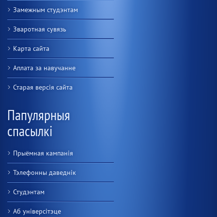
Замежным студэнтам
Зваротная сувязь
Карта сайта
Аплата за навучанне
Старая версiя сайта
Папулярныя
спасылкі
Прыёмная кампанія
Тэлефонны даведнік
Студэнтам
Аб універсітэце