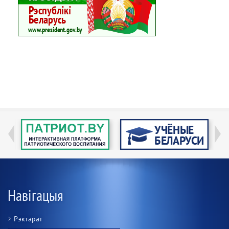
Навігацыя
Рэктарат