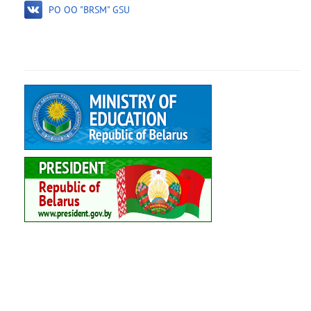
PO OO "BRSM" GSU