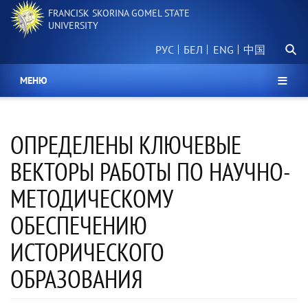
Skip
FRANCISK SKORINA GOMEL STATE
to
UNIVERSITY
main
Searc
content
РУС
БЕЛ
中国
МЕНЮ
ОПРЕДЕЛЕНЫ КЛЮЧЕВЫЕ
ВЕКТОРЫ РАБОТЫ ПО НАУЧНО-
МЕТОДИЧЕСКОМУ
ОБЕСПЕЧЕНИЮ
ИСТОРИЧЕСКОГО
ОБРАЗОВАНИЯ