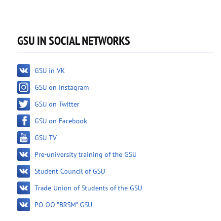
GSU IN SOCIAL NETWORKS
GSU in VK
GSU on Instagram
GSU on Twitter
GSU on Facebook
GSU TV
Pre-university training of the GSU
Student Council of GSU
Trade Union of Students of the GSU
PO OO "BRSM" GSU