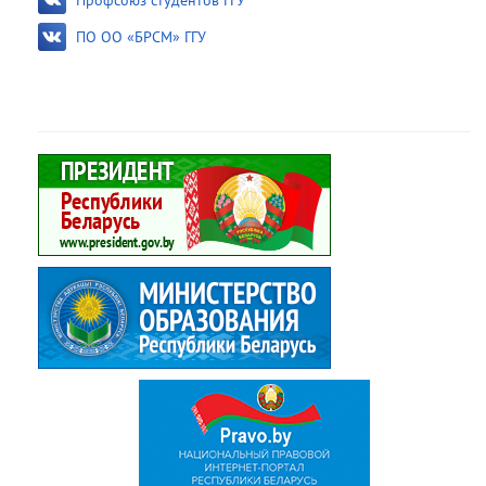
Профсоюз студентов ГГУ
ПО ОО «БРСМ» ГГУ