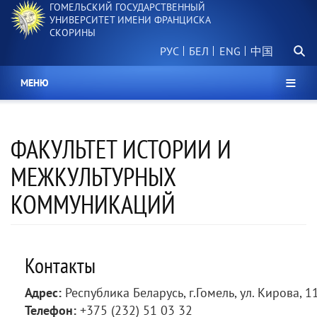
ГОМЕЛЬСКИЙ ГОСУДАРСТВЕННЫЙ
Перейти
УНИВЕРСИТЕТ ИМЕНИ ФРАНЦИСКА
к
СКОРИНЫ
основному
Поиск.
содержанию
РУС
БЕЛ
中国
МЕНЮ
ФАКУЛЬТЕТ ИСТОРИИ И
МЕЖКУЛЬТУРНЫХ
КОММУНИКАЦИЙ
Контакты
Адрес:
Республика Беларусь, г.Гомель, ул. Кирова, 11
Телефон:
+375 (232) 51 03 32