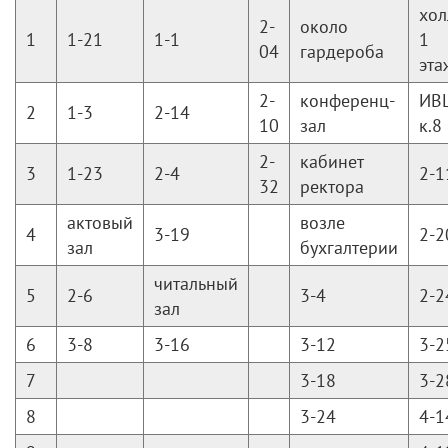
хол
2-
около
1
1-21
1-1
1
04
гардероба
эта
2-
конференц-
ИВ
2
1-3
2-14
10
зал
к.8
2-
кабинет
3
1-23
2-4
2-1
32
ректора
актовый
возле
4
3-19
2-2
зал
бухгалтерии
читальный
5
2-6
3-4
2-2
зал
6
3-8
3-16
3-12
3-2
7
3-18
3-2
8
3-24
4-1