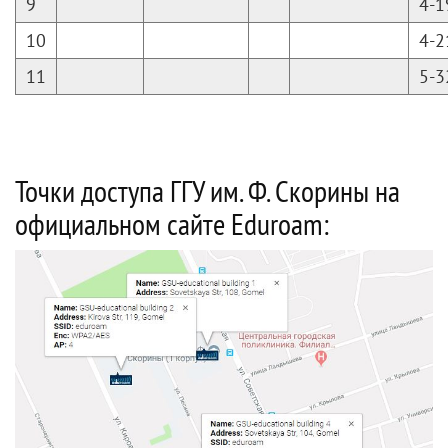
9
4-1
10
4-2
11
5-3
Точки доступа ГГУ им. Ф. Скорины на
официальном
сайте Eduroam
: