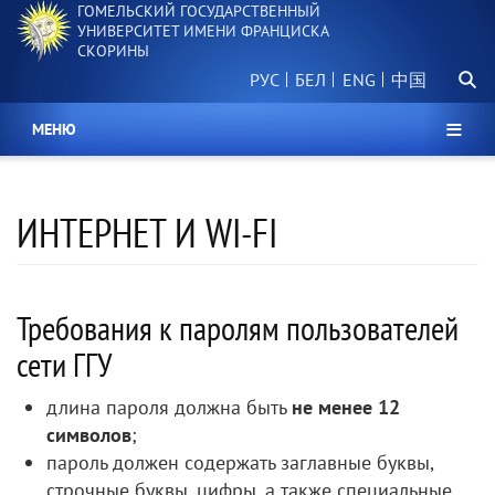
ГОМЕЛЬСКИЙ ГОСУДАРСТВЕННЫЙ
Перейти
УНИВЕРСИТЕТ ИМЕНИ ФРАНЦИСКА
к
СКОРИНЫ
основному
Поиск.
содержанию
РУС
БЕЛ
中国
МЕНЮ
ИНТЕРНЕТ И WI-FI
Требования к паролям пользователей
сети ГГУ
длина пароля должна быть
не менее 12
символов
;
пароль должен содержать заглавные буквы,
строчные буквы, цифры, а также специальные