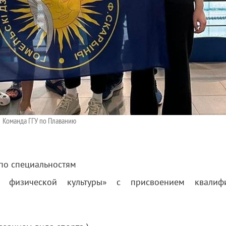
Команда ГГУ по Плаванию
 по специальностям
и физической культуры» с присвоением квалиф