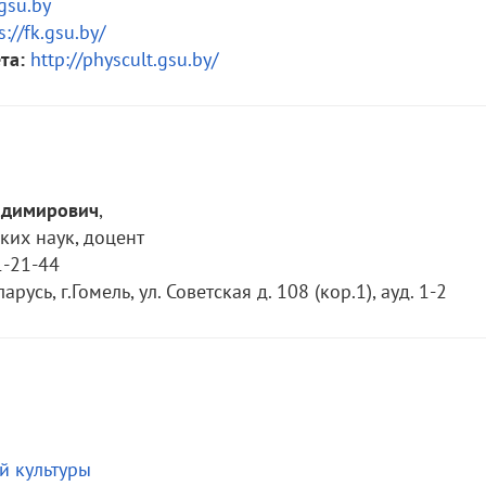
gsu.by
s://fk.gsu.by/
та:
http://physcult.gsu.by/
адимирович
,
ких наук, доцент
-21-44
русь, г.Гомель, ул. Советская д. 108 (кор.1), ауд. 1-2
й культуры