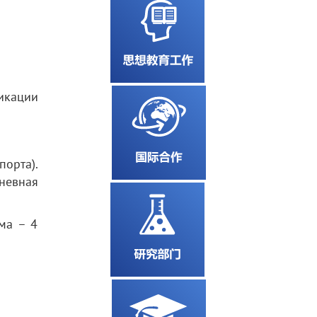
икации
орта).
невная
ма – 4