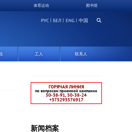
体育运动
图书馆
搜
РУС
БЕЛ
中国
索
生
工人
联系人
ГОРЯЧАЯ ЛИНИЯ
по вопросам приемной кампании
50-38-91, 50-38-24
+375293576917
新闻档案