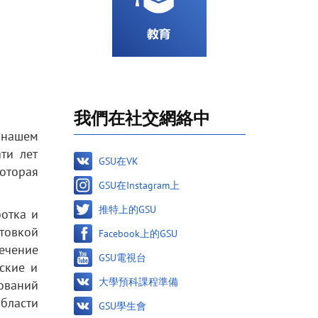
我們在社交網絡中
в нашем
ти лет
GSU在VK
оторая
GSU在Instagram上
推特上的GSU
ботка и
товкой
Facebook上的GSU
ечение
GSU電視台
ские и
大學預科課程準備
ований
бласти
GSU學生會