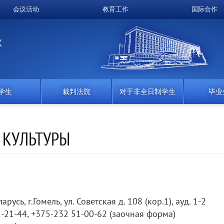
会议活动
教育工作
国际合作
K
学生
裁判法院
对于非全日制学生
毕业
 КУЛЬТУРЫ
русь, г.Гомель, ул. Советская д. 108 (кор.1), ауд. 1-2
-21-44, +375-232 51-00-62 (заочная форма)