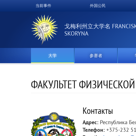
跳
当前事件
外国公民
Верхнее
转
到
меню
主
戈梅利州立大学名 FRANCIS
要
SKORYNA
内
容
大学
参赛者
ФАКУЛЬТЕТ ФИЗИЧЕСКОЙ
Контакты
Адрес:
Республика Бела
Телефон:
+375-232 51