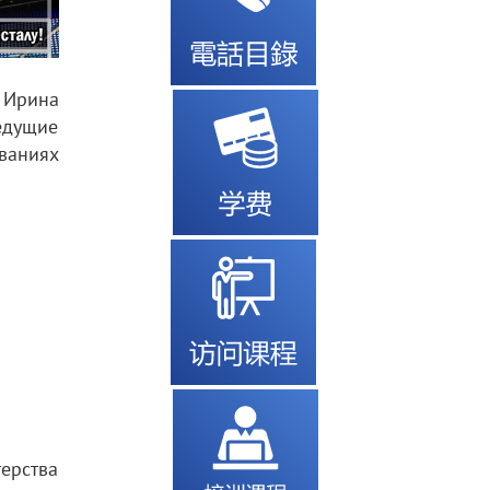
, Ирина
едущие
ваниях
ерства