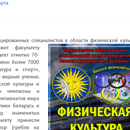
орта
ицированных специалистов в
области физической куль
ит факультету
ьтет отметил 70-
лено более 7000
ьтура и спорт»,
и видные ученые,
ской культуры и
ны чемпионы и
емпионатов мира
лики Беларусь и
ду знаменитых
ьтету принесли
тор (гребля на