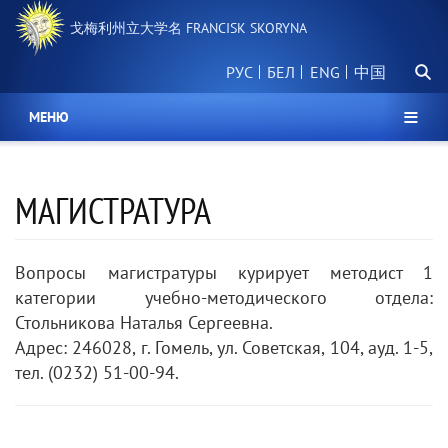
跳
戈梅利州立大学名 FRANCISK SKORYNA
转
到
搜
主
РУС
БЕЛ
中国
索
要
内
МЕНЮ
容
МАГИСТРАТУРА
Вопросы магистратуры курирует методист 1
категории учебно-методического отдела:
Стольникова Наталья Сергеевна.
Адрес: 246028, г. Гомель, ул. Советская, 104, ауд. 1-5,
тел. (0232) 51-00-94.