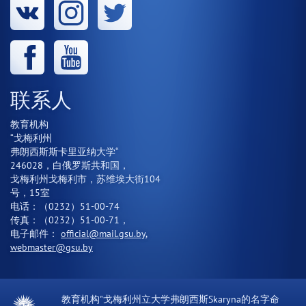
联系人
教育机构
“戈梅利州
弗朗西斯斯卡里亚纳大学“
246028，白俄罗斯共和国，
戈梅利州戈梅利市，苏维埃大街104
号，15室
电话：（0232）51-00-74
传真：（0232）51-00-71，
电子邮件：
official@mail.gsu.by
,
webmaster@gsu.by
教育机构"戈梅利州立大学弗朗西斯Skaryna的名字命