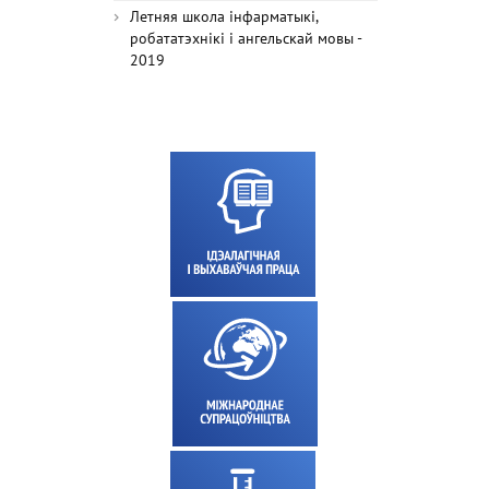
Летняя школа інфарматыкі,
робататэхнікі і ангельскай мовы -
2019