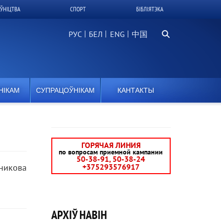
ЎНІЦТВА
СПОРТ
БІБЛІЯТЭКА
Пошук
РУС
БЕЛ
中国
НІКАМ
СУПРАЦОЎНІКАМ
КАНТАКТЫ
ГОРЯЧАЯ ЛИНИЯ
по вопросам приемной кампании
50-38-91, 50-38-24
никова
+375293576917
АРХІЎ НАВІН