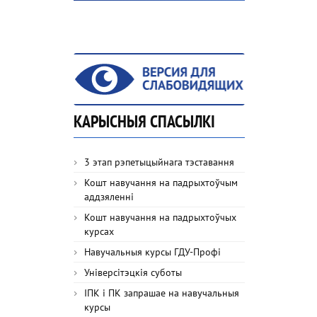
КАРЫСНЫЯ СПАСЫЛКІ
3 этап рэпетыцыйнага тэставання
Кошт навучання на падрыхтоўчым
аддзяленні
Кошт навучання на падрыхтоўчых
курсах
Навучальныя курсы ГДУ-Профі
Універсітэцкія суботы
ІПК і ПК запрашае на навучальныя
курсы