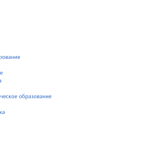
рования
е
а
ическое образование
ка