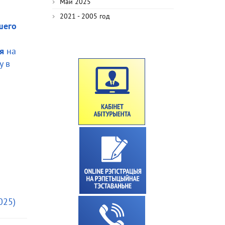
Май 2025
2021 - 2005 год
шего
я
на
у в
025)