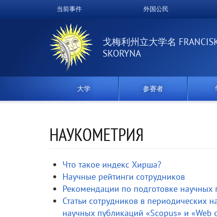
跳
当前事件
外国公民
Верхнее
转
到
меню
主
戈梅利州立大学名 FRANCIS
要
SKORYNA
内
容
大学
参赛者
НАУКОМЕТРИЯ
Что такое индекс Хирша?
Научные рейтинги сотрудников
Рекомендации по подготовке научных 
Статьи сотрудников в периодических 
научных публикаций «Scopus» и «Web o