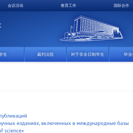
会议活动
教育工作
国际合作
K
学生
裁判法院
对于非全日制学生
毕业
публикаций
научных изданиях, включенных в международные базы
f science»