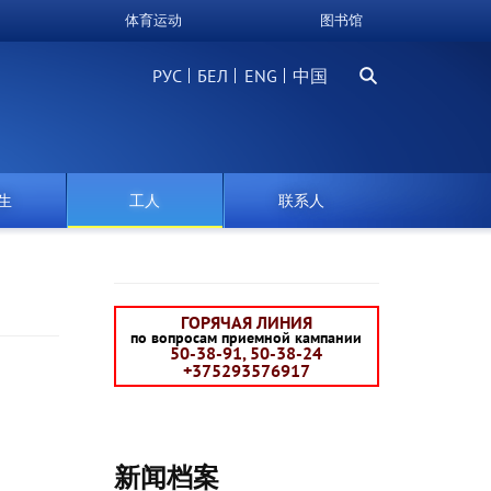
体育运动
图书馆
搜
РУС
БЕЛ
中国
索
生
工人
联系人
ГОРЯЧАЯ ЛИНИЯ
по вопросам приемной кампании
50-38-91, 50-38-24
+375293576917
新闻档案