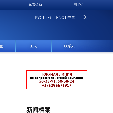
体育运动
图书馆
搜
РУС
БЕЛ
中国
索
生
工人
联系人
ГОРЯЧАЯ ЛИНИЯ
по вопросам приемной кампании
50-38-91, 50-38-24
+375293576917
新闻档案