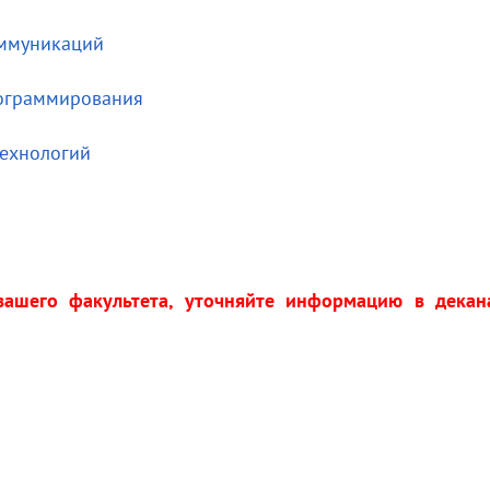
оммуникаций
рограммирования
технологий
 вашего факультета, уточняйте информацию в декан