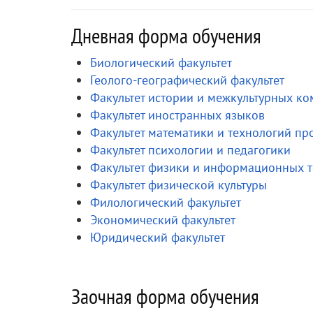
Дневная форма обучения
Биологический факультет
Геолого-географический факультет
Факультет истории и межкультурных к
Факультет иностранных языков
Факультет математики и технологий п
Факультет психологии и педагогики
Факультет физики и информационных 
Факультет физической культуры
Филологический факультет
Экономический факультет
Юридический факультет
Заочная форма обучения