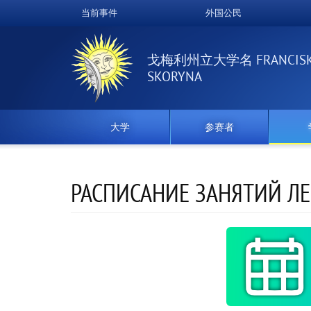
跳
当前事件
外国公民
Верхнее
转
到
меню
主
戈梅利州立大学名 FRANCIS
要
SKORYNA
内
容
大学
参赛者
РАСПИСАНИЕ ЗАНЯТИЙ Л