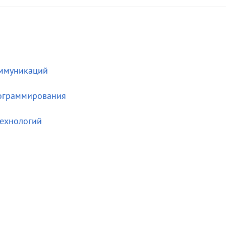
оммуникаций
рограммирования
технологий