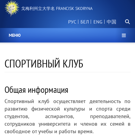
跳
戈梅利州立大学名 FRANCISK SKORYNA
转
到
搜
主
РУС
БЕЛ
中国
索
要
内
МЕНЮ
容
СПОРТИВНЫЙ КЛУБ
Общая информация
Спортивный клуб осуществляет деятельность по
развитию физической культуры и спорта среди
студентов, аспирантов, преподавателей,
сотрудников университета и членов их семей в
свободное от учебы и работы время.