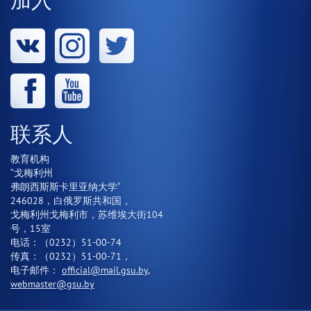
联系人
教育机构
“戈梅利州
弗朗西斯斯卡里亚纳大学“
246028，白俄罗斯共和国，
戈梅利州戈梅利市，苏维埃大街104
号，15室
电话：（0232）51-00-74
传真：（0232）51-00-71，
电子邮件：
official@mail.gsu.by
,
webmaster@gsu.by