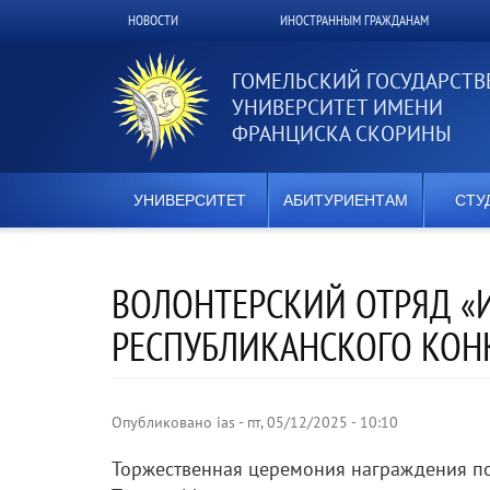
Перейти
НОВОСТИ
ИНОСТРАННЫМ ГРАЖДАНАМ
Верхнее
к
основному
меню
содержанию
ГОМЕЛЬСКИЙ ГОСУДАРСТ
УНИВЕРСИТЕТ ИМЕНИ
ФРАНЦИСКА СКОРИНЫ
УНИВЕРСИТЕТ
АБИТУРИЕНТАМ
СТУ
ВОЛОНТЕРСКИЙ ОТРЯД «
РЕСПУБЛИКАНСКОГО КОН
Опубликовано
ias
-
пт, 05/12/2025 - 10:10
Торжественная церемония награждения по