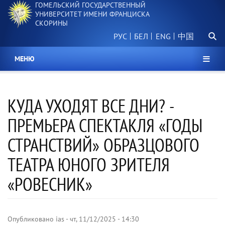
ГОМЕЛЬСКИЙ ГОСУДАРСТВЕННЫЙ
Перейти
УНИВЕРСИТЕТ ИМЕНИ ФРАНЦИСКА
к
СКОРИНЫ
основному
Поиск.
содержанию
РУС
БЕЛ
中国
МЕНЮ
КУДА УХОДЯТ ВСЕ ДНИ? -
ПРЕМЬЕРА СПЕКТАКЛЯ «ГОДЫ
СТРАНСТВИЙ» ОБРАЗЦОВОГО
ТЕАТРА ЮНОГО ЗРИТЕЛЯ
«РОВЕСНИК»
Опубликовано
ias
-
чт, 11/12/2025 - 14:30