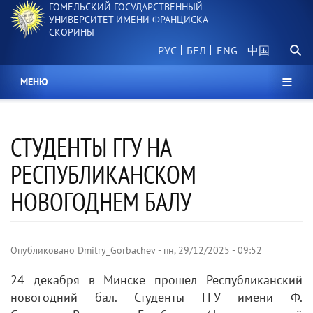
ГОМЕЛЬСКИЙ ГОСУДАРСТВЕННЫЙ
Перейти
УНИВЕРСИТЕТ ИМЕНИ ФРАНЦИСКА
к
СКОРИНЫ
основному
Поиск.
содержанию
РУС
БЕЛ
中国
МЕНЮ
СТУДЕНТЫ ГГУ НА
РЕСПУБЛИКАНСКОМ
НОВОГОДНЕМ БАЛУ
Опубликовано
Dmitry_Gorbachev
-
пн, 29/12/2025 - 09:52
24 декабря в Минске прошел Республиканский
новогодний бал. Студенты ГГУ имени Ф.