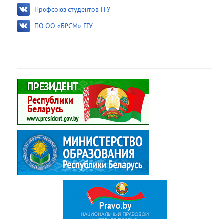
Профсоюз студентов ГГУ
ПО ОО «БРСМ» ГГУ