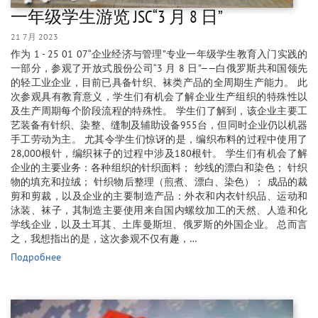
一年级学生游览 JSC“3 月 8 日”
21 7月 2023
作为 1 - 25 01 07“企业经济与管理”专业一年级学生教育入门实践的
一部分，参观了开放式股份公司“3 月 8 日”——白俄罗斯共和国领先
的轻工业企业，目前已具备针织、袜类产品的全周期生产能力。 此
次参观具有教育意义，学生们有机会了解企业生产组织的特殊性以
及生产周期每个阶段流程的特殊性。 学生们了解到，该企业主要工
艺装备有针织、染整、缝制及辅助设备955台，但同时企业仍以机器
手工劳动为主。 尤其令学生们惊讶的是，编织布料的过程中使用了
28,000根针，编织袜子的过程中涉及180根针。 学生们有机会了解
企业的​​主要业务：各种组织的针织面料； 纱线的漂白和染色； 针织
物的填充和拉绒； 针织物后整理（煎煮、漂白、染色）； 成品的裁
剪和剪裁，以及企业的主要制造产品：外衣和内衣针织品、运动和
泳装、袜子，其制造主要使用来自国内螺纹加工的天然、人造和化
学线企业，以及土耳其、土库曼斯坦、俄罗斯的外国企业。 总而言
之，我想指出的是，这次参观不仅有趣，…
Подробнее