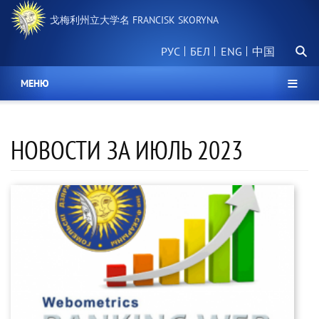
跳
戈梅利州立大学名 FRANCISK SKORYNA
转
到
搜
主
РУС
БЕЛ
中国
索
要
内
МЕНЮ
容
НОВОСТИ ЗА ИЮЛЬ 2023