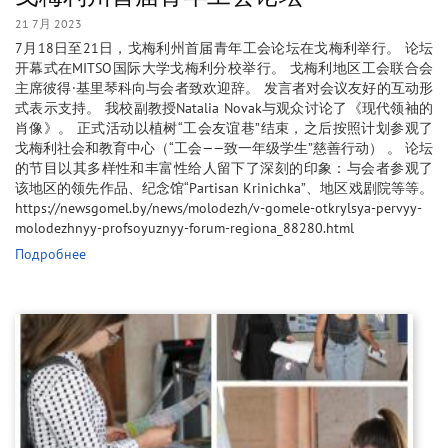
21 7月 2023
7月18日至21日，戈梅利州首届青年工会论坛在戈梅利举行。 论坛
开幕式在MITSO国际大学戈梅利分校举行。 戈梅利地区工会联合会
主席彼得·基里琴科向与会者致欢迎辞。 发言者对会议友好的互动形
式表示支持。 我校副教授Natalia Novak与观众讨论了《现代领袖的
肖像》。 正式活动以植树“工会友谊巷”结束，之后按照计划参观了
戈梅利社会和教育中心（“工会——致一年级学生”慈善行动） 。 论坛
的节目以其多样性和丰富性给人留下了深刻的印象：与会者参观了
该地区的领先作品、纪念馆“Partisan Krinichka”、地区戏剧院等等。
https://newsgomel.by/news/molodezh/v-gomele-otkrylsya-pervyy-
molodezhnyy-profsoyuznyy-forum-regiona_88280.html
Подробнее