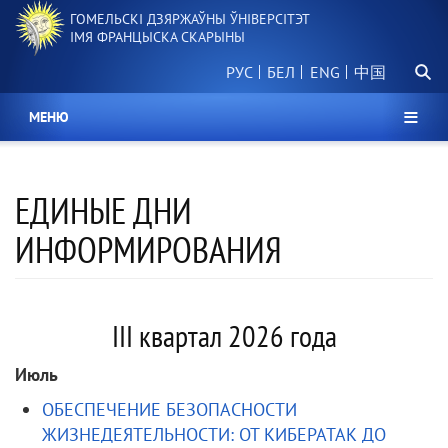
Перайсці
ГОМЕЛЬСКІ ДЗЯРЖАЎНЫ ЎНІВЕРСІТЭТ
да
ІМЯ ФРАНЦЫСКА СКАРЫНЫ
асноўнага
Пошу
змесціва
РУС
БЕЛ
中国
МЕНЮ
ЕДИНЫЕ ДНИ
ИНФОРМИРОВАНИЯ
III квартал 2026 года
Июль
ОБЕСПЕЧЕНИЕ БЕЗОПАСНОСТИ
ЖИЗНЕДЕЯТЕЛЬНОСТИ: ОТ КИБЕРАТАК ДО