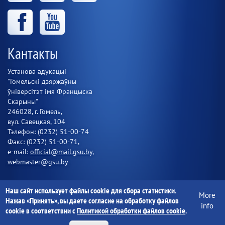
Кантакты
Установа адукацыі
"Гомельскі дзяржаўны
ўніверсітэт імя Францыска
Скарыны"
246028, г. Гомель,
вул. Савецкая, 104
Тэлефон: (0232) 51-00-74
Факс: (0232) 51-00-71,
e-mail:
official@mail.gsu.by
,
webmaster@gsu.by
Наш сайт использует файлы cookie для сбора статистики.
More
Установа адукацыі "Гомельскі дзяржаўны ўніверсітэт імя
Нажав «Принять», вы даете согласие на обработку файлов
info
Францыска Скарыны" 1997-2020
cookie в соответствии с
Политикой обработки файлов cookie
.