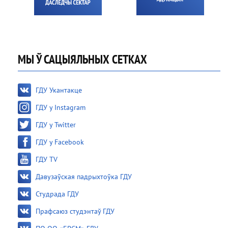
МЫ Ў САЦЫЯЛЬНЫХ СЕТКАХ
ГДУ Укантакце
ГДУ у Instagram
ГДУ у Twitter
ГДУ у Facebook
ГДУ TV
Давузаўская падрыхтоўка ГДУ
Студрада ГДУ
Прафсаюз студэнтаў ГДУ