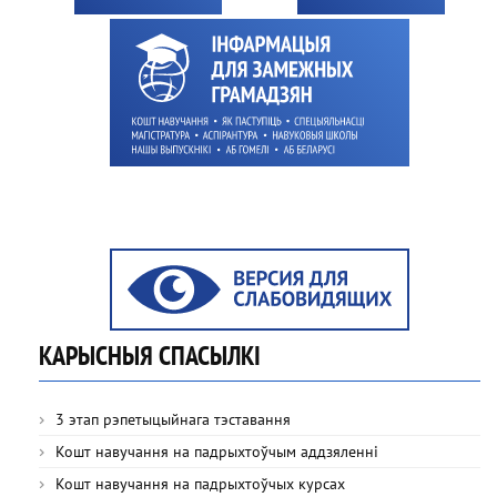
КАРЫСНЫЯ СПАСЫЛКІ
3 этап рэпетыцыйнага тэставання
Кошт навучання на падрыхтоўчым аддзяленні
Кошт навучання на падрыхтоўчых курсах