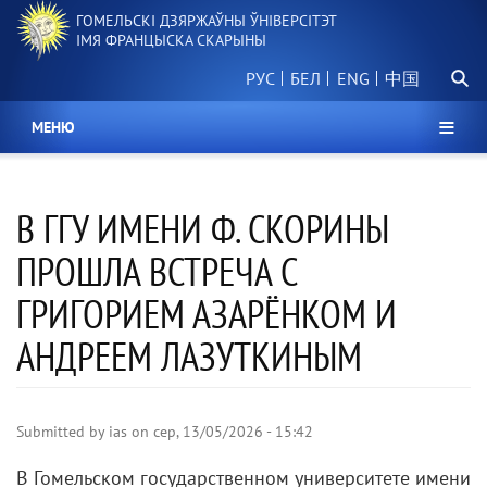
Перайсці
ГОМЕЛЬСКІ ДЗЯРЖАЎНЫ ЎНІВЕРСІТЭТ
да
ІМЯ ФРАНЦЫСКА СКАРЫНЫ
асноўнага
Пошу
змесціва
РУС
БЕЛ
中国
МЕНЮ
В ГГУ ИМЕНИ Ф. СКОРИНЫ
ПРОШЛА ВСТРЕЧА С
ГРИГОРИЕМ АЗАРЁНКОМ И
АНДРЕЕМ ЛАЗУТКИНЫМ
Submitted by
ias
on
сер, 13/05/2026 - 15:42
В Гомельском государственном университете имени