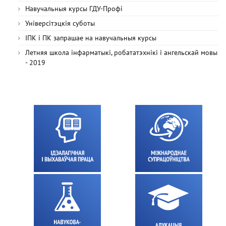
Навучальныя курсы ГДУ-Профі
Універсітэцкія суботы
ІПК і ПК запрашае на навучальныя курсы
Летняя школа інфарматыкі, робататэхнікі і ангельскай мовы
- 2019