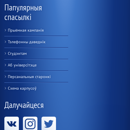
Папулярныя
спасылкі
Прыёмная кампанія
Тэлефонны даведнік
Студэнтам
Аб універсітэце
Персанальныя старонкі
Схема карпусоў
Далучайцеся