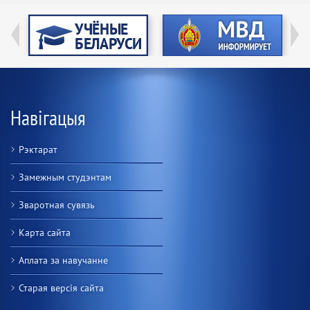
Навігацыя
Рэктарат
Замежным студэнтам
Зваротная сувязь
Карта сайта
Аплата за навучанне
Старая версiя сайта