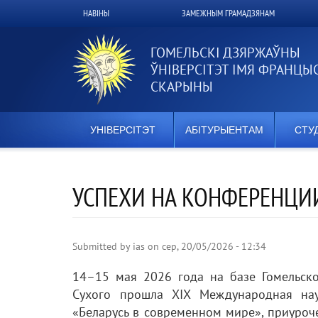
Перайсці
НАВІНЫ
ЗАМЕЖНЫМ ГРАМАДЗЯНАМ
Верхнее
да
асноўнага
меню
змесціва
ГОМЕЛЬСКІ ДЗЯРЖАЎНЫ
ЎНІВЕРСІТЭТ ІМЯ ФРАНЦЫ
СКАРЫНЫ
УНІВЕРСІТЭТ
АБІТУРЫЕНТАМ
СТУ
УСПЕХИ НА КОНФЕРЕНЦИИ
Submitted by
ias
on
сер, 20/05/2026 - 12:34
14–15 мая 2026 года на базе Гомельско
Сухого прошла XIX Международная нау
«Беларусь в современном мире», приуроч