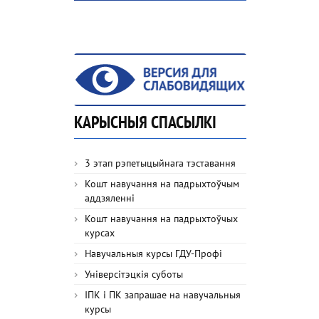
КАРЫСНЫЯ СПАСЫЛКІ
3 этап рэпетыцыйнага тэставання
Кошт навучання на падрыхтоўчым
аддзяленні
Кошт навучання на падрыхтоўчых
курсах
Навучальныя курсы ГДУ-Профі
Універсітэцкія суботы
ІПК і ПК запрашае на навучальныя
курсы