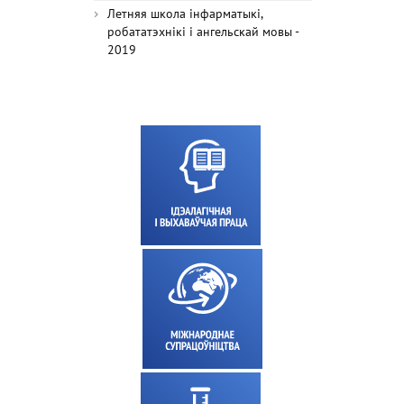
Летняя школа інфарматыкі,
робататэхнікі і ангельскай мовы -
2019