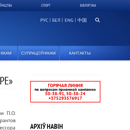
ЎНІЦТВА
СПОРТ
БІБЛІЯТЭКА
Пошук
РУС
БЕЛ
中国
НІКАМ
СУПРАЦОЎНІКАМ
КАНТАКТЫ
РЕ»
ГОРЯЧАЯ ЛИНИЯ
по вопросам приемной кампании
50-38-91, 50-38-24
+375293576917
и П.О.
рантов
АРХІЎ НАВІН
ессора