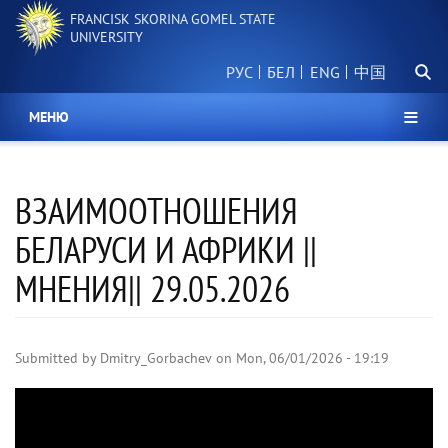
Skip
FRANCISK SKORINA GOMEL STATE
to
UNIVERSITY
main
Searc
content
РУС
БЕЛ
中国
МЕНЮ
ВЗАИМООТНОШЕНИЯ
БЕЛАРУСИ И АФРИКИ ||
МНЕНИЯ|| 29.05.2026
Submitted by
Dmitry_Gorbachev
on
Mon, 06/01/2026 - 19:19