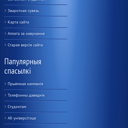
Зваротная сувязь
Карта сайта
Аплата за навучанне
Старая версiя сайта
Папулярныя
спасылкі
Прыёмная кампанія
Тэлефонны даведнік
Студэнтам
Аб універсітэце