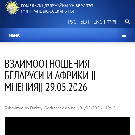
Перайсці
ГОМЕЛЬСКІ ДЗЯРЖАЎНЫ ЎНІВЕРСІТЭТ
да
ІМЯ ФРАНЦЫСКА СКАРЫНЫ
асноўнага
Пошу
змесціва
РУС
БЕЛ
中国
МЕНЮ
ВЗАИМООТНОШЕНИЯ
БЕЛАРУСИ И АФРИКИ ||
МНЕНИЯ|| 29.05.2026
Submitted by
Dmitry_Gorbachev
on
пан, 01/06/2026 - 19:19