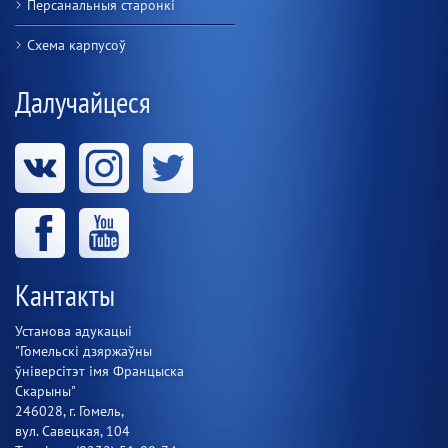
Персанальныя старонкі
Схема карпусоў
Далучайцеся
Кантакты
Установа адукацыі
"Гомельскі дзяржаўны
ўніверсітэт імя Францыска
Скарыны"
246028, г. Гомель,
вул. Савецкая, 104