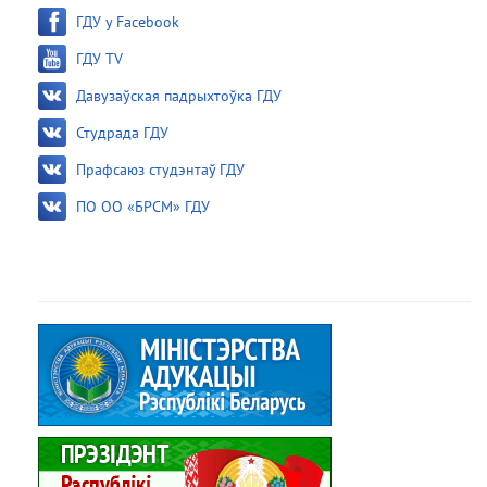
ГДУ у Facebook
ГДУ TV
Давузаўская падрыхтоўка ГДУ
Студрада ГДУ
Прафсаюз студэнтаў ГДУ
ПО ОО «БРСМ» ГДУ