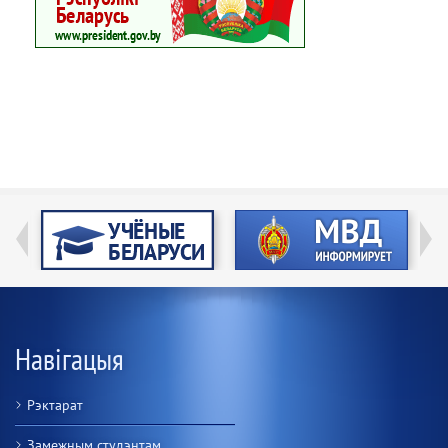
Навігацыя
Рэктарат
Замежным студэнтам