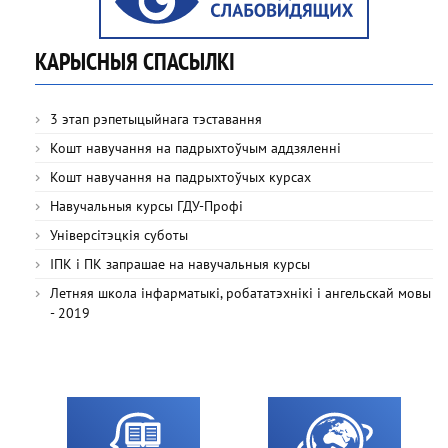
КАРЫСНЫЯ СПАСЫЛКІ
3 этап рэпетыцыйнага тэставання
Кошт навучання на падрыхтоўчым аддзяленні
Кошт навучання на падрыхтоўчых курсах
Навучальныя курсы ГДУ-Профі
Універсітэцкія суботы
ІПК і ПК запрашае на навучальныя курсы
Летняя школа інфарматыкі, робататэхнікі і ангельскай мовы
- 2019