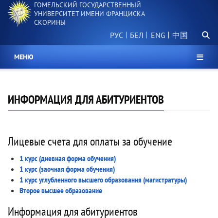
ГОМЕЛЬСКИЙ ГОСУДАРСТВЕННЫЙ
Перейти
УНИВЕРСИТЕТ ИМЕНИ ФРАНЦИСКА
к
СКОРИНЫ
основному
Поиск.
содержанию
РУС
БЕЛ
中国
МЕНЮ
ИНФОРМАЦИЯ ДЛЯ АБИТУРИЕНТОВ
Лицевые счета для оплаты за обучение
1 курс (дневная форма обучения)
1 курс (заочная форма обучения)
1 курс углубленного высшего образования (магистратуры)
Второе высшее образование
Информация для абитуриентов