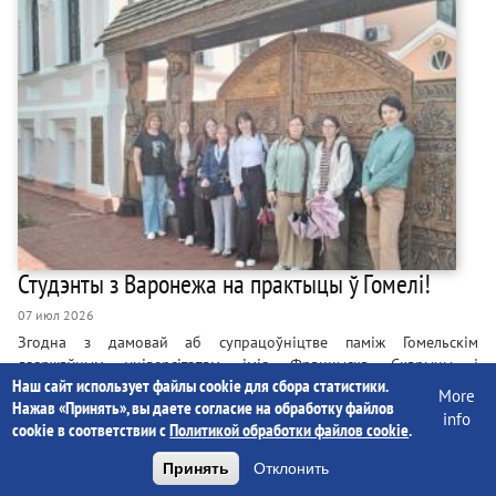
Студэнты з Варонежа на практыцы ў Гомелі!
07 июл 2026
Згодна з дамовай аб супрацоўніцтве паміж Гомельскім
дзяржаўным універсітэтам імія Францыска Скарыны і
Наш сайт использует файлы cookie для сбора статистики.
Варонежскім дзяржаўным універсітэтам студэнты філалагічнага
More
Нажав «Принять», вы даете согласие на обработку файлов
факультэта з Расіі, якія вывучаюць беларускую мову як адну са
info
cookie в соответствии с
Политикой обработки файлов cookie
.
славянскіх, ужо другі год запар прыязджаюць у Гомель на
дыялекталагічную практыку. Праграма ўключае збор фактычнага
Принять
Отклонить
матэрыялу з выездам у раёны Гомельскай вобласці, працу з