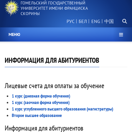
ГОМЕЛЬСКИЙ ГОСУДАРСТВЕННЫЙ
Перейти
УНИВЕРСИТЕТ ИМЕНИ ФРАНЦИСКА
к
СКОРИНЫ
основному
Поиск.
содержанию
РУС
БЕЛ
中国
МЕНЮ
ИНФОРМАЦИЯ ДЛЯ АБИТУРИЕНТОВ
Лицевые счета для оплаты за обучение
1 курс (дневная форма обучения)
1 курс (заочная форма обучения)
1 курс углубленного высшего образования (магистратуры)
Второе высшее образование
Информация для абитуриентов