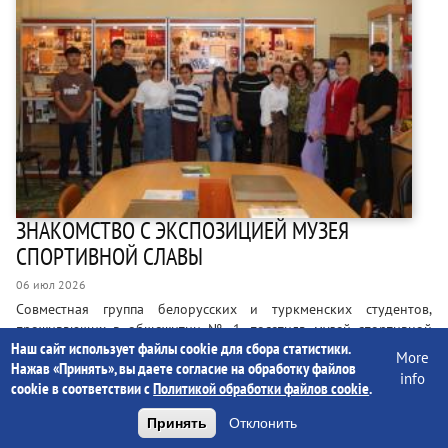
ЗНАКОМСТВО С ЭКСПОЗИЦИЕЙ МУЗЕЯ
СПОРТИВНОЙ СЛАВЫ
06 июл 2026
Совместная группа белорусских и туркменских студентов,
проживающих в общежитии № 1, посетила музей спортивной
Наш сайт использует файлы cookie для сбора статистики.
славы Гомельщины. Наши гости узнали о достижениях героев
More
Нажав «Принять», вы даете согласие на обработку файлов
спорта, представленных в экспозиции музея. Организация
info
cookie в соответствии с
Политикой обработки файлов cookie
.
экскурсии – инициатива воспитателя общежития Алисы
Салицкой. Проводимые воспитательные мероприятия, в том
Принять
Отклонить
числе и эта беседа-экскурсия, позитивно сказываются на