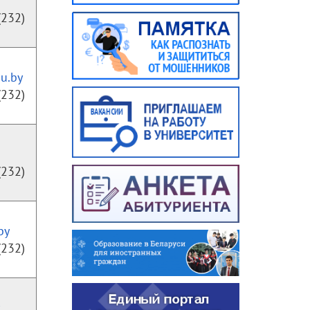
(232)
u.by
(232)
(232)
by
(232)