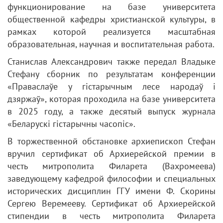
функционирование на базе университета
общественной кафедры христианской культуры, в
рамках которой реализуется масштабная
образовательная, научная и воспитательная работа.
Станислав Александрович также передал Владыке
Стефану сборник по результатам конференции
«Праваслаўе у гiстарычным лесе народаў i
дзяржаў», которая проходила на базе университета
в 2025 году, а также десятый выпуск журнала
«Беларускi гiстарычны часопiс».
В торжественной обстановке архиепископ Стефан
вручил сертификат об Архиерейской премии в
честь митрополита Филарета (Вахромеева)
заведующему кафедрой философии и специальных
исторических дисциплин ГГУ имени Ф. Скорины
Сергею Веремееву. Сертификат об Архиерейской
стипендии в честь митрополита Филарета