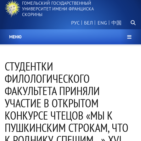
ГОМЕЛЬСКИЙ ГОСУДАРСТВЕННЫЙ
Перейти
УНИВЕРСИТЕТ ИМЕНИ ФРАНЦИСКА
к
СКОРИНЫ
основному
Поиск.
содержанию
РУС
БЕЛ
中国
МЕНЮ
СТУДЕНТКИ
ФИЛОЛОГИЧЕСКОГО
ФАКУЛЬТЕТА ПРИНЯЛИ
УЧАСТИЕ В ОТКРЫТОМ
КОНКУРСЕ ЧТЕЦОВ «МЫ К
ПУШКИНСКИМ СТРОКАМ, ЧТО
К РОДНИКУ, СПЕШИМ…» XVI