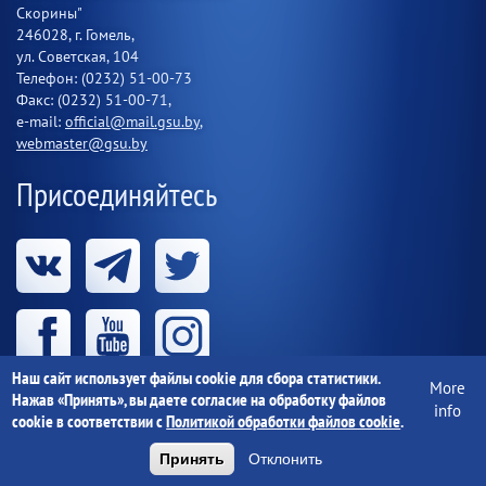
Скорины"
246028, г. Гомель,
ул. Советская, 104
Телефон: (0232) 51-00-73
Факс: (0232) 51-00-71,
e-mail:
official@mail.gsu.by
,
webmaster@gsu.by
Присоединяйтесь
Наш сайт использует файлы cookie для сбора статистики.
More
Нажав «Принять», вы даете согласие на обработку файлов
info
cookie в соответствии с
Политикой обработки файлов cookie
.
Учреждение образования «Гомельский государственный
университет имени Франциска Скорины» 1997-
2026 г.
Принять
Отклонить