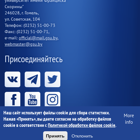
университет имени Франциска
Скорины"
246028, г. Гомель,
ул. Советская, 104
Телефон: (0232) 51-00-73
Факс: (0232) 51-00-71,
e-mail:
official@mail.gsu.by
,
webmaster@gsu.by
Присоединяйтесь
Наш сайт использует файлы cookie для сбора статистики.
More
Нажав «Принять», вы даете согласие на обработку файлов
info
cookie в соответствии с
Политикой обработки файлов cookie
.
Учреждение образования «Гомельский государственный
университет имени Франциска Скорины» 1997-
2026 г.
Принять
Отклонить