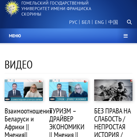
ГОМЕЛЬСКИЙ ГОСУДАРСТВЕННЫЙ
Перейти
УНИВЕРСИТЕТ ИМЕНИ ФРАНЦИСКА
к
СКОРИНЫ
основному
Поиск.
содержанию
РУС
БЕЛ
中国
МЕНЮ
ВИДЕО
Взаимоотношения
ТУРИЗМ –
БЕЗ ПРАВА НА
Беларуси и
ДРАЙВЕР
СЛАБОСТЬ /
Африки ||
ЭКОНОМИКИ
НЕПРОСТАЯ
Мнения||
|| Мнения ||
ИСТОРИЯ /