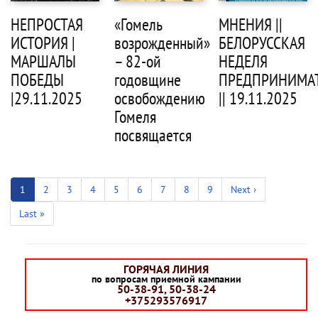
НЕПРОСТАЯ
«Гомель
МНЕНИЯ ||
ИСТОРИЯ |
возрожденный»
БЕЛОРУССКАЯ
МАРШАЛЫ
– 82-ой
НЕДЕЛЯ
ПОБЕДЫ
годовщине
ПРЕДПРИНИМАТ
|29.11.2025
освобождению
|| 19.11.2025
Гомеля
посвящается
Нумерация
страниц
Текущая
1
Страница
2
Страница
3
Страница
4
Страница
5
Страница
6
Страница
7
Страница
8
Страница
9
Следующая
Next ›
страница
страница
Последняя
Last »
страница
ГОРЯЧАЯ ЛИНИЯ
по вопросам приемной кампании
50-38-91, 50-38-24
+375293576917