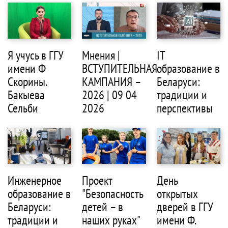
Я учусь в ГГУ
Мнения |
IT
имени Ф
ВСТУПИТЕЛЬНАЯ
образование в
Скорины.
КАМПАНИЯ –
Беларуси:
Бакыева
2026 | 09 04
традиции и
Сельби
2026
перспективы
Инженерное
Проект
День
образование в
"Безопасность
открытых
Беларуси:
детей – в
дверей в ГГУ
традиции и
наших руках"
имени Ф.