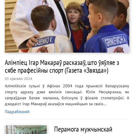
Алімпіец Ігар Макараў расказаў, што ўяўляе з
сябе прафесійны спорт (Газета «Звязда»)
05 красавік 2024
Алімпійскія гульні ў Афінах 2004 года прынеслі беларускаму
спорту адразу дзве вялікія сенсацыі. Юлія Несцярэнка, як
сапраўдная белая маланка, бліснула ў фінале стометроўкі. А
дзюдаіст Ігар Макараў аказаўся мацнейшым за сваіх…
Падрабязней
Перамога мужчынскай