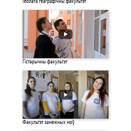
Геолага геаграфічны факультэт
Гістарычны факультэт
Факультэт замежных моў