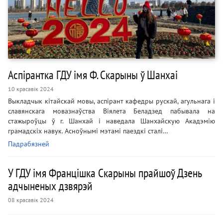
Аспірантка ГДУ імя Ф. Скарыны ў Шанхаі
10 красавік 2024
Выкладчык кітайскай мовы, аспірант кафедры рускай, агульнага і
славянскага мовазнаўства Віялета Беладзед пабывала на
стажыроўцы ў г. Шанхай і наведала Шанхайскую Акадэмію
грамадскіх навук. Асноўнымі мэтамі паездкі сталі…
Падрабязней
У ГДУ імя Францішка Скарыны прайшоў Дзень
адчыненых дзвярэй
08 красавік 2024