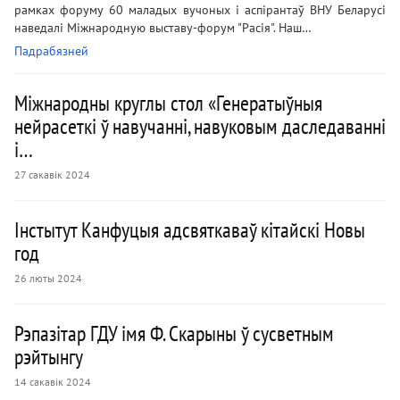
рамках форуму 60 маладых вучоных і аспірантаў ВНУ Беларусі
наведалі Міжнародную выставу-форум "Расія". Наш…
Падрабязней
Міжнародны круглы стол «Генератыўныя
нейрасеткі ў навучанні, навуковым даследаванні
і…
27 сакавік 2024
Інстытут Канфуцыя адсвяткаваў кітайскі Новы
год
26 люты 2024
Рэпазітар ГДУ імя Ф. Скарыны ў сусветным
рэйтынгу
14 сакавік 2024