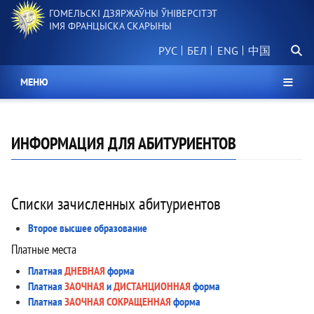
Перайсці
ГОМЕЛЬСКІ ДЗЯРЖАЎНЫ ЎНІВЕРСІТЭТ
да
ІМЯ ФРАНЦЫСКА СКАРЫНЫ
асноўнага
Пошу
змесціва
РУС
БЕЛ
中国
МЕНЮ
ИНФОРМАЦИЯ ДЛЯ АБИТУРИЕНТОВ
Списки зачисленных абитуриентов
Второе высшее образование
Платные места
Платная
ДНЕВНАЯ
форма
Платная
ЗАОЧНАЯ
и
ДИСТАНЦИОННАЯ
форма
Платная
ЗАОЧНАЯ СОКРАЩЕННАЯ
форма