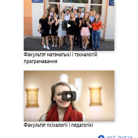
Факультэт матэматыкі і тэхналогій
праграмавання
Факультэт псіхалогіі і педагогікі