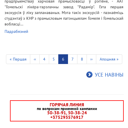
прадпрыемстваў харчовай прамысловасці ў рэгіёне, - ААТ
"Гомельскі лікёра-гарэлачны завод "Радамір". Гэта першая
экскурсія ў ліку запланаваных. Мэта такіх экскурсій - пазнаёміць
студэнтаў з КНР з прамысловым патэнцыялам Гомеля і Гомельскай
вобласці…
Падрабязней
Pagination
First
« Першая
Previous
‹‹
Старонка
4
Старонка
5
Current
6
Старонка
7
Старонка
8
Next
››
Last
Апошняя »
page
page
page
page
page
УСЕ НАВІНЫ
ГОРЯЧАЯ ЛИНИЯ
по вопросам приемной кампании
50-38-91, 50-38-24
+375293576917