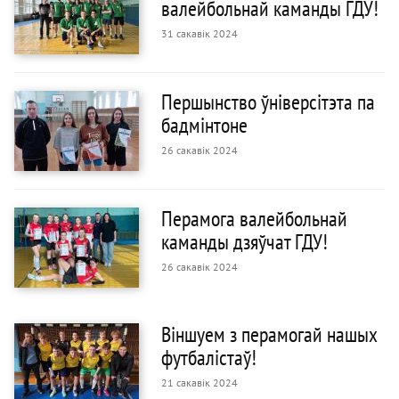
валейбольнай каманды ГДУ!
31 сакавік 2024
Першынство ўніверсітэта па
бадмінтоне
26 сакавік 2024
Перамога валейбольнай
каманды дзяўчат ГДУ!
26 сакавік 2024
Віншуем з перамогай нашых
футбалістаў!
21 сакавік 2024