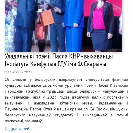
Уладальнікі прэміі Пасла КНР - выхаванцы
Інстытута Канфуцыя ГДУ імя Ф. Скарыны
19 Снежань 2023
18 снежня ў Беларускім дзяржаўным універсітэце фізічнай
культуры адбылася цырымонія ўручэння прэміі Пасла Кітайскай
Народнай Рэспублікі трыццаці шасці беларускім навучэнцам і
выкладчыкам, якія ў 2023 годзе дасягнулі вялікіх поспехаў у
вывучэнні і выкладанні кітайскай мовы. Надзвычайны і
Паўнамоцны Пасол Кітая ў нашай краіне сп. Се Сяоюн, віншуючы
беларускіх навучэнцаў, студэнтаў і выкладчыкаў з гэтымі
поспехамі, зазначыў,…
Падрабязней