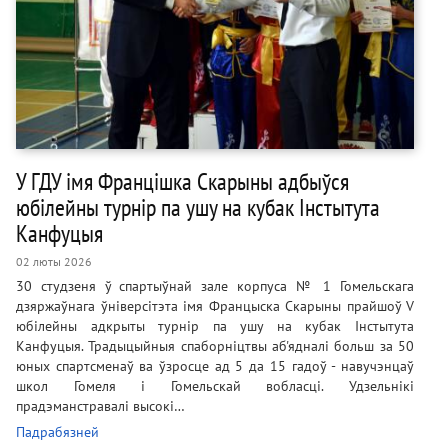
У ГДУ імя Францішка Скарыны адбыўся
юбілейны турнір па ушу на кубак Інстытута
Канфуцыя
02 люты 2026
30 студзеня ў спартыўнай зале корпуса № 1 Гомельскага
дзяржаўнага ўніверсітэта імя Францыска Скарыны прайшоў V
юбілейны адкрыты турнір па ушу на кубак Інстытута
Канфуцыя. Традыцыйныя спаборніцтвы аб'ядналі больш за 50
юных спартсменаў ва ўзросце ад 5 да 15 гадоў - навучэнцаў
школ Гомеля і Гомельскай вобласці. Удзельнікі
прадэманстравалі высокі…
Падрабязней