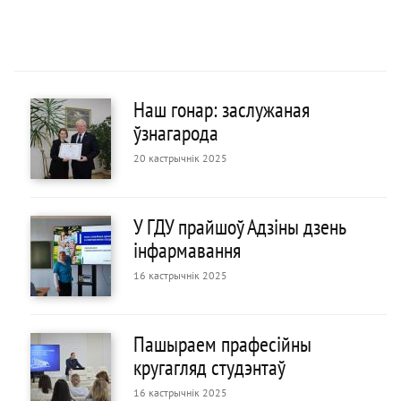
Наш гонар: заслужаная
ўзнагарода
20 кастрычнік 2025
У ГДУ прайшоў Адзіны дзень
інфармавання
16 кастрычнік 2025
Пашыраем прафесійны
кругагляд студэнтаў
16 кастрычнік 2025