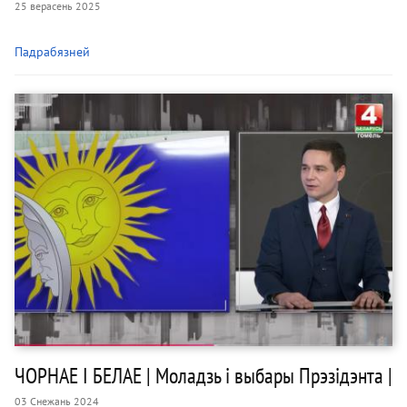
25 верасень 2025
Падрабязней
ЧОРНАЕ І БЕЛАЕ | Моладзь і выбары Прэзідэнта |
03 Снежань 2024