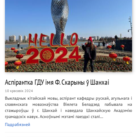
Аспірантка ГДУ імя Ф. Скарыны ў Шанхаі
10 красавік 2024
Выкладчык кітайскай мовы, аспірант кафедры рускай, агульнага і
славянскага мовазнаўства Віялета Беладзед пабывала на
стажыроўцы ў г. Шанхай і наведала Шанхайскую Акадэмію
грамадскіх навук. Асноўнымі мэтамі паездкі сталі…
Падрабязней