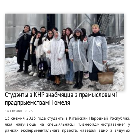
Студэнты з КНР знаёмяцца з прамысловымі
прадпрыемствамі Гомеля
14 Снежань 2023
13 снежня 2023 года студэнты з Кітайскай Народнай Рэспублікі,
якія навучаюць на спецыяльнасці "Бізнес-адміністраванне" ў
рамках эксперыментальнага праекта, наведалі адно з вядучых