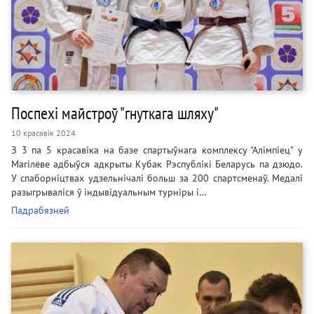
Поспехі майстроў "гнуткага шляху"
10 красавік 2024
З 3 па 5 красавіка на базе спартыўнага комплексу "Алімпіец" у
Магілёве адбыўся адкрыты Кубак Рэспублікі Беларусь па дзюдо.
У спаборніцтвах удзельнічалі больш за 200 спартсменаў. Медалі
разыгрываліся ў індывідуальным турніры і…
Падрабязней