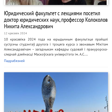
Юридический факультет с лекциями посетил
доктор юридических наук, профессор Колоколов
Никита Александрович
12 красавік 2024
10 красавіка 2024 года на юрыдычным факультэце прайшлі
сустрэчы студэнтаў другога і трэцяга курса з звонавым Мікітам
Аляксандравічам – загадчыкам кафедры судовай і пракурорска-
следчай дзейнасці Маскоўскага універсітэта ім. А.С.…
Падрабязней