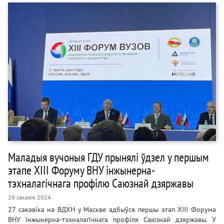
Маладыя вучоныя ГДУ прынялі ўдзел у першым
этапе XIII Форуму ВНУ інжынерна-
тэхналагічнага профілю Саюзнай дзяржавы
29 сакавік 2024
27 сакавіка на ВДХН у Маскве адбыўся першы этап XIII Форума
ВНУ інжынерна-тэхналагічнага профіля Саюзнай дзяржавы. У