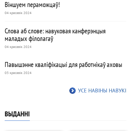
Віншуем пераможцаў!
04 красавік 2024
Слова аб слове: навуковая канферэнцыя
маладых філолагаў
04 красавік 2024
Павышэнне кваліфікацыі для работнікаў аховы
03 красавік 2024
УСЕ НАВІНЫ НАВУКІ
ВЫДАННI