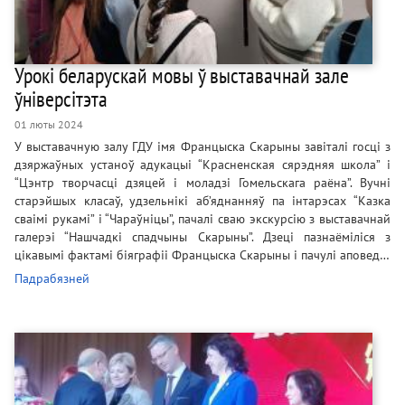
Урокі беларускай мовы ў выставачнай зале
ўніверсітэта
01 люты 2024
У выставачную залу ГДУ імя Францыска Скарыны завіталі госці з
дзяржаўных устаноў адукацыі “Красненская сярэдняя школа” і
“Цэнтр творчасці дзяцей і моладзі Гомельскага раёна”. Вучні
старэйшых класаў, удзельнікі аб’яднанняў па інтарэсах “Казка
сваімі рукамі” і “Чараўніцы”, пачалі сваю экскурсію з выставачнай
галерэі “Нашчадкі спадчыны Скарыны”. Дзеці пазнаёміліся з
цікавымі фактамі біяграфіі Францыска Скарыны і пачулі аповед…
Падрабязней