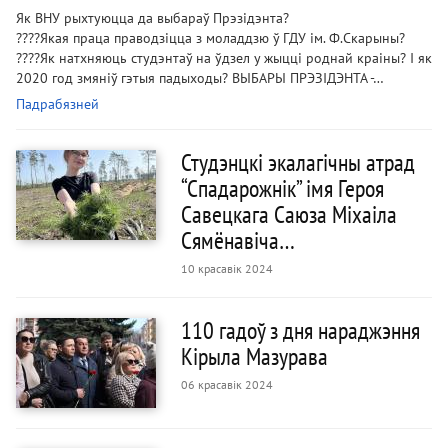
Як ВНУ рыхтуюцца да выбараў Прэзідэнта?
????Якая праца праводзіцца з моладдзю ў ГДУ ім. Ф.Скарыны?
????Як натхняюць студэнтаў на ўдзел у жыцці роднай краіны? І як
2020 год змяніў гэтыя падыходы? ВЫБАРЫ ПРЭЗІДЭНТА -…
Падрабязней
Студэнцкі экалагічны атрад
“Спадарожнік” імя Героя
Савецкага Саюза Міхаіла
Сямёнавіча…
10 красавік 2024
110 гадоў з дня нараджэння
Кірыла Мазурава
06 красавік 2024