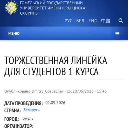
ГОМЕЛЬСКИЙ ГОСУДАРСТВЕННЫЙ
Перейти
УНИВЕРСИТЕТ ИМЕНИ ФРАНЦИСКА
к
СКОРИНЫ
основному
Поиск.
содержанию
РУС
БЕЛ
中国
МЕНЮ
ТОРЖЕСТВЕННАЯ ЛИНЕЙКА
ДЛЯ СТУДЕНТОВ 1 КУРСА
Опубликовано
Dmitry_Gorbachev
-
ср, 20/05/2026 - 15:43
ДАТА ПРОВЕДЕНИЯ
01.09.2026
СТРАНА
Беларусь
ГОРОД
Гомель
ОРГАНИЗАТОР