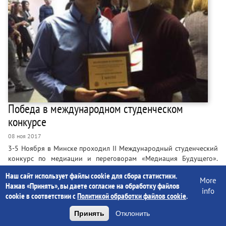
Победа в международном студенческом
конкурсе
08 ноя 2017
3-5 Ноября в Минске проходил II Международный студенческий
конкурс по медиации и переговорам «Медиация Будущего».
Конкурс представляет собой инновационную форму
Наш сайт использует файлы cookie для сбора статистики.
образовательного соревнования, проводимого в форме деловой
More
Нажав «Принять», вы даете согласие на обработку файлов
игры, в рамках которой студенческим командам представляется
info
cookie в соответствии с
Политикой обработки файлов cookie
.
возможность посредством медиации разрешить конкретные
конфликты. Навыки ведения переговоров в сложных ситуациях
Принять
Отклонить
становятся сегодня ключевыми…