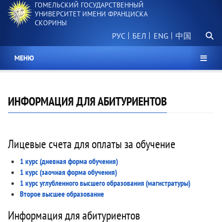
ГОМЕЛЬСКИЙ ГОСУДАРСТВЕННЫЙ
Перейти
УНИВЕРСИТЕТ ИМЕНИ ФРАНЦИСКА
к
СКОРИНЫ
основному
Поиск.
содержанию
РУС
БЕЛ
中国
МЕНЮ
ИНФОРМАЦИЯ ДЛЯ АБИТУРИЕНТОВ
Лицевые счета для оплаты за обучение
1 курс (дневная форма обучения)
1 курс (заочная форма обучения)
1 курс углубленного высшего образования (магистратуры)
Второе высшее образование
Информация для абитуриентов