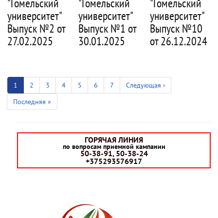
"Гомельский
"Гомельский
"Гомельский
университет"
университет"
университет"
Выпуск №2 от
Выпуск №10
Выпуск №1 от
27.02.2025
от 26.12.2024
30.01.2025
Нумерация
страниц
Текущая
1
Страница
2
Страница
3
Страница
4
Страница
5
Страница
6
Страница
7
Следующая
Следующая ›
страница
страница
Последняя
Последняя »
страница
ГОРЯЧАЯ ЛИНИЯ
по вопросам приемной кампании
50-38-91, 50-38-24
+375293576917