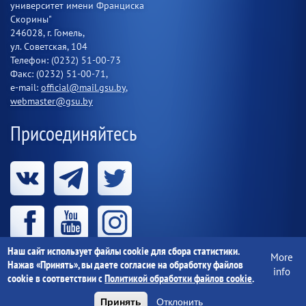
университет имени Франциска
Скорины"
246028, г. Гомель,
ул. Советская, 104
Телефон: (0232) 51-00-73
Факс: (0232) 51-00-71,
e-mail:
official@mail.gsu.by
,
webmaster@gsu.by
Присоединяйтесь
Наш сайт использует файлы cookie для сбора статистики.
More
Нажав «Принять», вы даете согласие на обработку файлов
info
cookie в соответствии с
Политикой обработки файлов cookie
.
Учреждение образования «Гомельский государственный
университет имени Франциска Скорины» 1997-
2026 г.
Принять
Отклонить