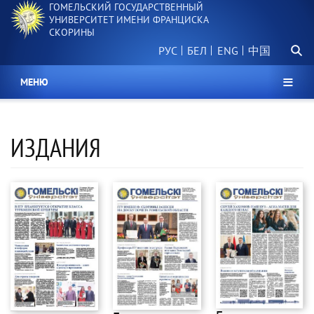
ГОМЕЛЬСКИЙ ГОСУДАРСТВЕННЫЙ
Перейти
УНИВЕРСИТЕТ ИМЕНИ ФРАНЦИСКА
к
СКОРИНЫ
основному
Поиск.
содержанию
РУС
БЕЛ
中国
МЕНЮ
ИЗДАНИЯ