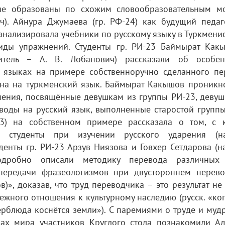
кие образованы по схожим словообразовательным м
ич). Айнура Джумаева (гр. РФ-24) как будущий педаг
анализировала учебники по русскому языку в Туркмени
иды упражнений. Студенты гр. РИ-23 Баймырат Как
итель – А. В. Лобанович) рассказали об особен
 языках на примере собственноручно сделанного пе
кина на туркменский язык. Баймырат Какышов проникн
нения, посвящённые девушкам из группы РИ-23, девуш
еводы на русский язык, выполненные старостой групп
23) на собственном примере рассказала о том, с 
ие студенты при изучении русского ударения (н
уденты гр. РИ-23 Арзув Ниязова и Говхер Сетдарова (
одробно описали методику перевода различных
передачи фразеологизмов при двустороннем перево
)», доказав, что труд переводчика – это результат не
ежного отношения к культурному наследию (русск. «ко
верблюда коснётся земли»). С паремиями о труде и муд
нах мира участников Круглого стола познакомили А