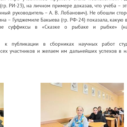
р. РИ-23), на личном примере доказав, что учёба – эт
чный руководитель – А. В. Лобанович). Не обошли сто
ина – Гулджемиле Бакыева (гр. РФ-24) показала, какую
ьные суффиксы в «Сказке о рыбаке и рыбке» (н
 к публикации в сборниках научных работ студ
всех участников и желаем им дальнейших успехов в н