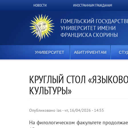
Перейти
НОВОСТИ
ИНОСТРАННЫМ ГРАЖДАНАМ
Верхнее
к
основному
меню
содержанию
ГОМЕЛЬСКИЙ ГОСУДАРСТ
УНИВЕРСИТЕТ ИМЕНИ
ФРАНЦИСКА СКОРИНЫ
УНИВЕРСИТЕТ
АБИТУРИЕНТАМ
СТУ
КРУГЛЫЙ СТОЛ «ЯЗЫКОВО
КУЛЬТУРЫ»
Опубликовано
ias
-
чт, 16/04/2026 - 14:55
На филологическом факультете продолжае