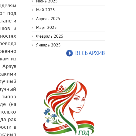
Июнь 2025
оделям
Май 2025
ог под
Апрель 2025
стане и
ышов и
Март 2025
ностях
Февраль 2025
ревода
Январь 2025
овенно
ВЕСЬ АРХИВ
кам из
ы Арзув
какими
аучный
научный
 типов
де (на
 только
гда рак
рости в
джайып