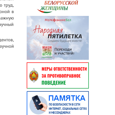
о труд,
роной в
 важную
аучный
ентов,
аучной