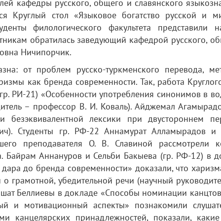
лей кафедры русского, общего и славянского языкозна
лся Круглый стол «Языковое богатство русской и м
уденты филологического факультета представили н
стникам обратилась заведующий кафедрой русского, об
овна Ничипорчик.
зна: от проблем русско-туркменского перевода, ме
измы как бренда современности. Так, работа Круглог
(гр. РИ-21) «Особенности употребления синонимов в в
итель – профессор В. И. Коваль). Айджемал Агамырадо
чи безэквивалентной лексики при двустороннем пе
вич). Студенты гр. РФ-22 Аннамурат Алламырадов и
шего преподавателя О. В. Славиной рассмотрели к
. Байрам Аннануров и Сельби Бакыева (гр. РФ-12) в д
 дара до бренда современности» доказали, что харизм
 о грамотной, убедительной речи (научный руководите
Гулшат Беллиевы в докладе «Способы номинации канцто
ный и мотивационный аспекты» познакомили слушат
и канцелярских принадлежностей, показали, какие