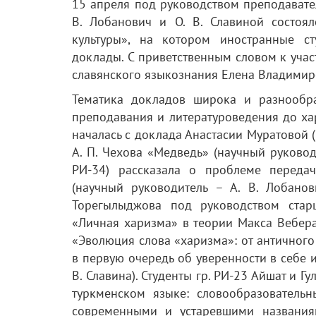
15 апреля под руководством преподавате
В. Лобанович и О. В. Славиной состоя
культуры», на котором иностранные ст
доклады. С приветственным словом к уча
славянского языкознания Елена Владимир
Тематика докладов широка и разнообра
преподавания и литературоведения до хар
началась с доклада Анастасии Муратовой 
А. П. Чехова «Медведь» (научный руковод
РИ-34) рассказала о проблеме переда
(научный руководитель – А. В. Лобано
Торегылыджова под руководством стар
«Личная харизма» в теории Макса Вебера
«Эволюция слова «харизма»: от античного
в первую очередь об уверенности в себе и
В. Славина). Студенты гр. РИ-23 Айшат и 
туркменском языке: словообразователь
современными и устаревшими названиям