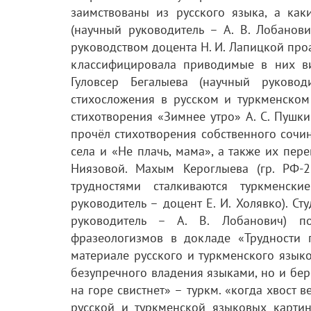
заимствованы из русского языка, а ка
(научный руководитель – А. В. Лобанов
руководством доцента Н. И. Лапицкой про
классифицировала приводимые в них в
Гуловсер Бегалыева (научный руковод
стихосложения в русском и туркменском
стихотворения «Зимнее утро» А. С. Пуш
прочёл стихотворения собственного сочи
села и «Не плачь, мама», а также их пер
Ниязовой. Махым Кероглыева (гр. РФ-
трудностями сталкиваются туркменск
руководитель – доцент Е. И. Холявко). Ст
руководитель – А. В. Лобанович) п
фразеологизмов в докладе «Трудности 
материале русского и туркменского языков
безупречного владения языками, но и бер
на горе свистнет» – туркм. «когда хвост 
русской и туркменской языковых карти