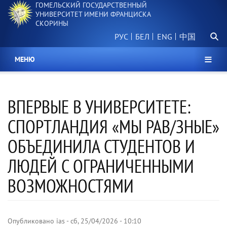
ГОМЕЛЬСКИЙ ГОСУДАРСТВЕННЫЙ
Перейти
УНИВЕРСИТЕТ ИМЕНИ ФРАНЦИСКА
к
СКОРИНЫ
основному
Поиск.
содержанию
РУС
БЕЛ
中国
МЕНЮ
ВПЕРВЫЕ В УНИВЕРСИТЕТЕ:
СПОРТЛАНДИЯ «МЫ РАВ/ЗНЫЕ»
ОБЪЕДИНИЛА СТУДЕНТОВ И
ЛЮДЕЙ С ОГРАНИЧЕННЫМИ
ВОЗМОЖНОСТЯМИ
Опубликовано
ias
-
сб, 25/04/2026 - 10:10