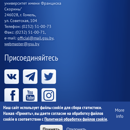
университет имени Франциска
Скорины"
246028, г. Гомель,
ул. Советская, 104
Телефон: (0232) 51-00-73
Факс: (0232) 51-00-71,
e-mail:
official@mail.gsu.by
,
webmaster@gsu.by
Присоединяйтесь
Наш сайт использует файлы cookie для сбора статистики.
More
Нажав «Принять», вы даете согласие на обработку файлов
info
cookie в соответствии с
Политикой обработки файлов cookie
.
Учреждение образования «Гомельский государственный
университет имени Франциска Скорины» 1997-
2026 г.
Принять
Отклонить