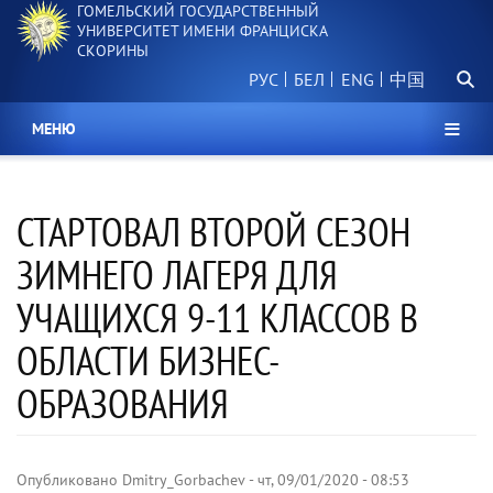
ГОМЕЛЬСКИЙ ГОСУДАРСТВЕННЫЙ
Перейти
УНИВЕРСИТЕТ ИМЕНИ ФРАНЦИСКА
к
СКОРИНЫ
основному
Поиск.
содержанию
РУС
БЕЛ
中国
МЕНЮ
СТАРТОВАЛ ВТОРОЙ СЕЗОН
ЗИМНЕГО ЛАГЕРЯ ДЛЯ
УЧАЩИХСЯ 9-11 КЛАССОВ В
ОБЛАСТИ БИЗНЕС-
ОБРАЗОВАНИЯ
Опубликовано
Dmitry_Gorbachev
-
чт, 09/01/2020 - 08:53