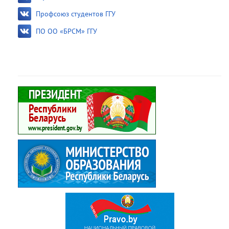
Профсоюз студентов ГГУ
ПО ОО «БРСМ» ГГУ