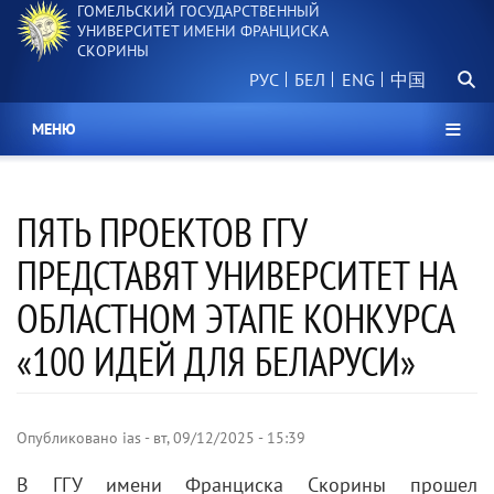
ГОМЕЛЬСКИЙ ГОСУДАРСТВЕННЫЙ
Перейти
УНИВЕРСИТЕТ ИМЕНИ ФРАНЦИСКА
к
СКОРИНЫ
основному
Поиск.
содержанию
РУС
БЕЛ
中国
МЕНЮ
ПЯТЬ ПРОЕКТОВ ГГУ
ПРЕДСТАВЯТ УНИВЕРСИТЕТ НА
ОБЛАСТНОМ ЭТАПЕ КОНКУРСА
«100 ИДЕЙ ДЛЯ БЕЛАРУСИ»
Опубликовано
ias
-
вт, 09/12/2025 - 15:39
В ГГУ имени Франциска Скорины прошел