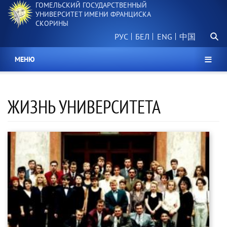
ГОМЕЛЬСКИЙ ГОСУДАРСТВЕННЫЙ
Перейти
УНИВЕРСИТЕТ ИМЕНИ ФРАНЦИСКА
к
СКОРИНЫ
основному
Поиск.
содержанию
РУС
БЕЛ
中国
МЕНЮ
ЖИЗНЬ УНИВЕРСИТЕТА