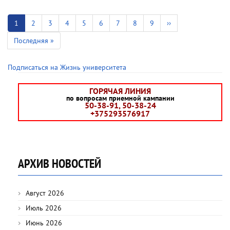
Нумерация
страниц
Текущая
1
Страница
2
Страница
3
Страница
4
Страница
5
Страница
6
Страница
7
Страница
8
Страница
9
Следующая
››
страница
страница
Последняя
Последняя »
страница
Подписаться на Жизнь университета
ГОРЯЧАЯ ЛИНИЯ
по вопросам приемной кампании
50-38-91, 50-38-24
+375293576917
АРХИВ НОВОСТЕЙ
Август 2026
Июль 2026
Июнь 2026