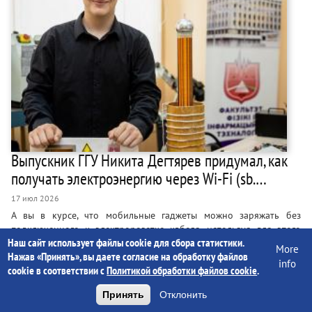
Выпускник ГГУ Никита Дегтярев придумал, как
получать электроэнергию через Wi-Fi (sb.…
17 июл 2026
А вы в курсе, что мобильные гаджеты можно заряжать без
подключенного к электророзетке кабеля, используя для этого
Наш сайт использует файлы cookie для сбора статистики.
сигнал работающего роутера? Выпускник Гомельского
More
Нажав «Принять», вы даете согласие на обработку файлов
государственного университета имени Франциска Скорины
info
cookie в соответствии с
Политикой обработки файлов cookie
.
Никита Дегтярев про это не просто знает – он сам разработал
такое устройство. А еще он, как и легендарный Никола Тесла,
Принять
Отклонить
мечтает, что в будущем получать электроэнергию можно будет в