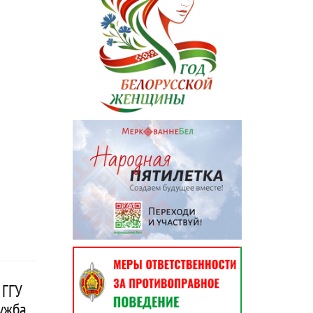
 ГГУ
ружба