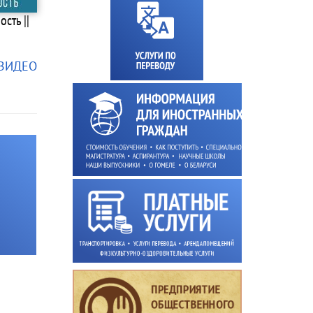
сть ||
 ВИДЕО