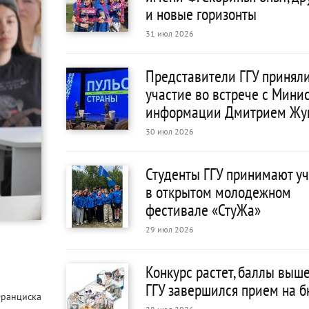
и новые горизонты
31 июл 2026
Представители ГГУ принял
участие во встрече с Мини
информации Дмитрием Жу
30 июл 2026
Студенты ГГУ принимают у
в открытом молодежном
фестивале «СтуЖа»
29 июл 2026
Конкурс растет, баллы выше
ГГУ завершился прием на 
Франциска