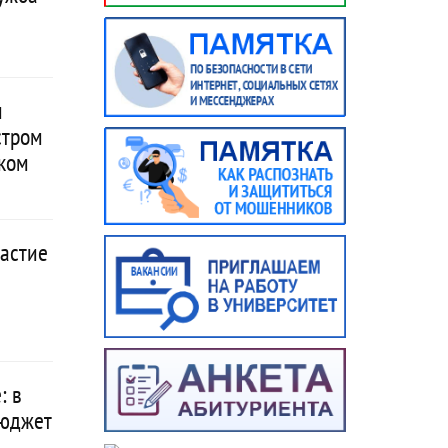
и
стром
ком
частие
: в
бюджет