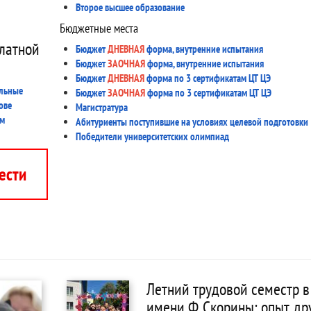
Второе высшее образование
Бюджетные места
латной
Бюджет
ДНЕВНАЯ
форма, внутренние испытания
Бюджет
ЗАОЧНАЯ
форма, внутренние испытания
Бюджет
ДНЕВНАЯ
форма по 3 сертификатам ЦТ ЦЭ
ельные
Бюджет
ЗАОЧНАЯ
форма по 3 сертификатам ЦТ ЦЭ
ове
Магистратура
мм
Абитуриенты поступившие на условиях целевой подготовки
Победители университетских олимпиад
ести
Летний трудовой семестр в
имени Ф. Скорины: опыт, д