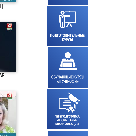
||
АЯ
…