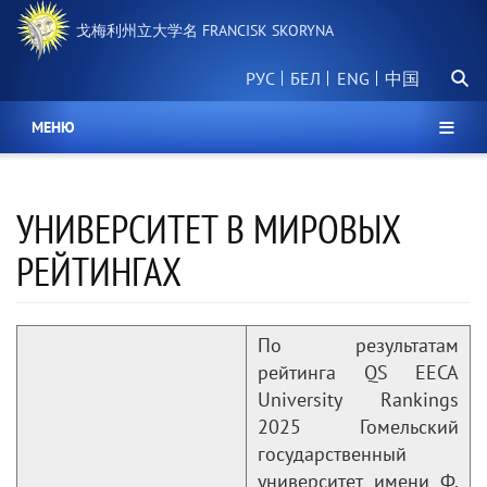
跳
戈梅利州立大学名 FRANCISK SKORYNA
转
到
搜
主
РУС
БЕЛ
中国
索
要
内
МЕНЮ
容
УНИВЕРСИТЕТ В МИРОВЫХ
РЕЙТИНГАХ
По результатам
рейтинга QS EECA
University Rankings
2025 Гомельский
государственный
университет имени Ф.