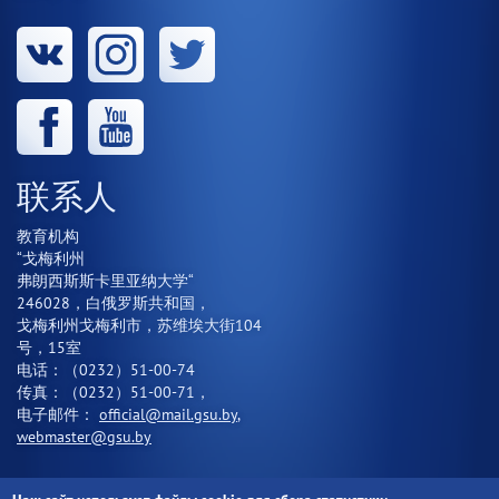
联系人
教育机构
“戈梅利州
弗朗西斯斯卡里亚纳大学“
246028，白俄罗斯共和国，
戈梅利州戈梅利市，苏维埃大街104
号，15室
电话：（0232）51-00-74
传真：（0232）51-00-71，
电子邮件：
official@mail.gsu.by
,
webmaster@gsu.by