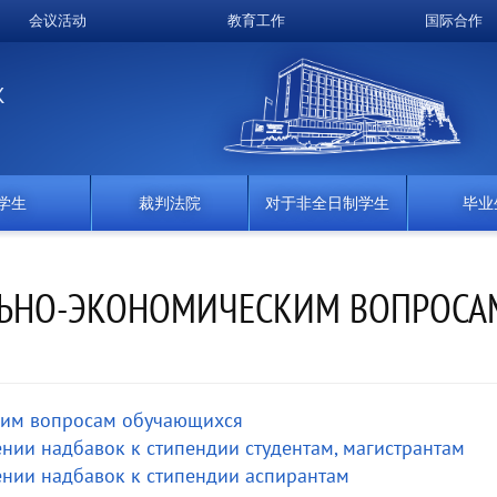
会议活动
教育工作
国际合作
K
学生
裁判法院
对于非全日制学生
毕业
ЛЬНО-ЭКОНОМИЧЕСКИМ ВОПРОСА
ким вопросам обучающихся
нии надбавок к стипендии студентам, магистрантам
нии надбавок к стипендии аспирантам