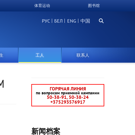
体育运动
图书馆
搜
РУС
БЕЛ
中国
索
生
工人
联系人
М
ГОРЯЧАЯ ЛИНИЯ
по вопросам приемной кампании
50-38-91, 50-38-24
+375293576917
新闻档案