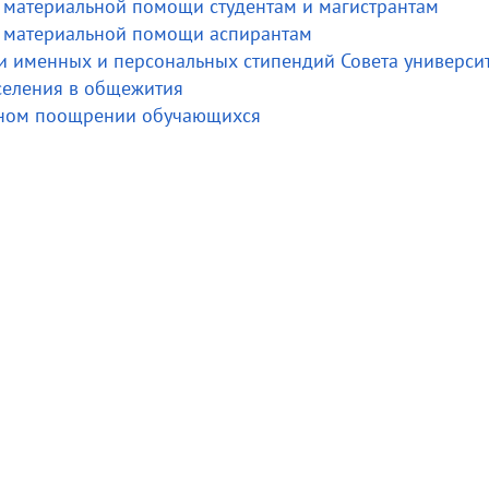
 материальной помощи студентам и магистрантам
 материальной помощи аспирантам
 именных и персональных стипендий Совета универси
селения в общежития
ьном поощрении обучающихся