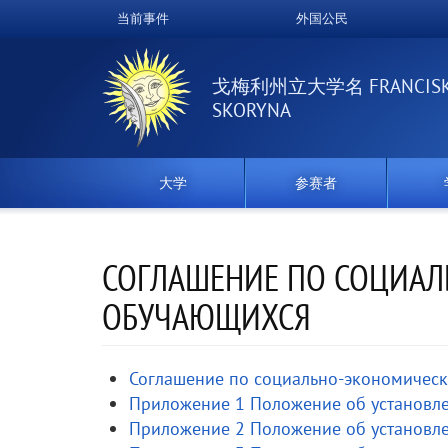
跳
当前事件
外国公民
Верхнее
转
到
меню
主
戈梅利州立大学名 FRANCIS
要
SKORYNA
内
容
大学
参赛者
СОГЛАШЕНИЕ ПО СОЦИА
ОБУЧАЮЩИХСЯ
Соглашение по социально-экономичес
Приложение 1 Положение об установле
Приложение 2 Положение об установле