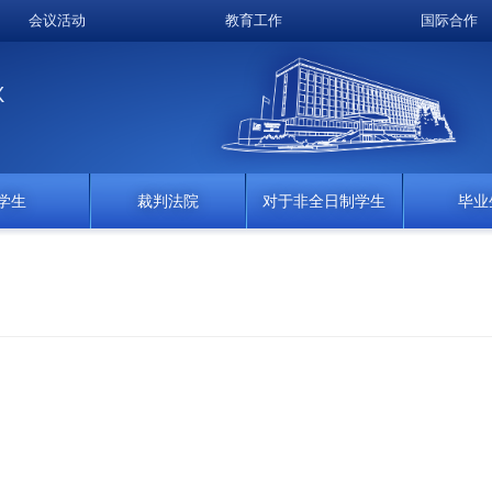
会议活动
教育工作
国际合作
K
学生
裁判法院
对于非全日制学生
毕业