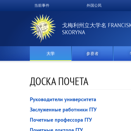
跳
当前事件
外国公民
Верхнее
转
到
меню
主
戈梅利州立大学名 FRANCIS
要
SKORYNA
内
容
大学
参赛者
ДОСКА ПОЧЕТА
Руководители университета
Заслуженные работники ГГУ
Почетные профессора ГГУ
Почетные доктора ГГУ