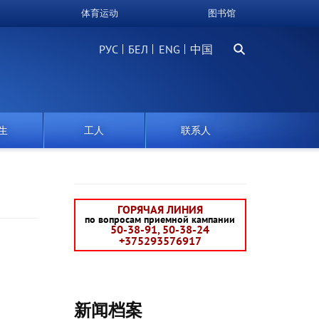
体育运动
图书馆
搜
РУС
БЕЛ
中国
索
生
工人
联系人
ГОРЯЧАЯ ЛИНИЯ
по вопросам приемной кампании
50-38-91, 50-38-24
+375293576917
新闻档案