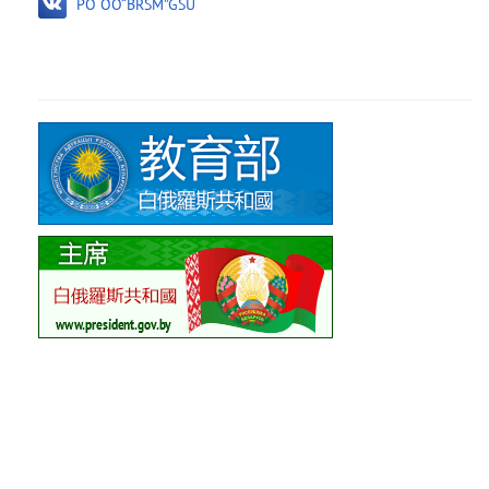
PO OO“BRSM”GSU