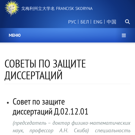
跳
戈梅利州立大学名 FRANCISK SKORYNA
转
到
搜
主
РУС
БЕЛ
中国
索
要
内
МЕНЮ
容
СОВЕТЫ ПО ЗАЩИТЕ
ДИССЕРТАЦИЙ
Совет по защите
диссертаций Д.02.12.01
(председатель – доктор физико-математических
наук, профессор А.Н. Скиба) специальность