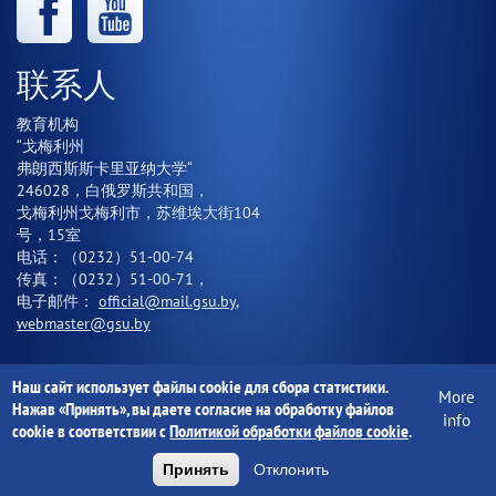
联系人
教育机构
“戈梅利州
弗朗西斯斯卡里亚纳大学“
246028，白俄罗斯共和国，
戈梅利州戈梅利市，苏维埃大街104
号，15室
电话：（0232）51-00-74
传真：（0232）51-00-71，
电子邮件：
official@mail.gsu.by
,
webmaster@gsu.by
Наш сайт использует файлы cookie для сбора статистики.
More
Нажав «Принять», вы даете согласие на обработку файлов
教育机构"戈梅利州立大学弗朗西斯Skaryna的名字命
info
cookie в соответствии с
Политикой обработки файлов cookie
.
名"1997-2020
Принять
Отклонить