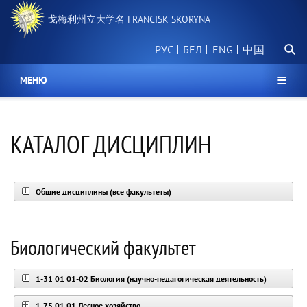
跳
戈梅利州立大学名 FRANCISK SKORYNA
转
到
搜
主
РУС
БЕЛ
中国
索
要
内
МЕНЮ
容
КАТАЛОГ ДИСЦИПЛИН
Общие дисциплины (все факультеты)
Биологический факультет
1-31 01 01-02 Биология (научно-педагогическая деятельность)
1-75 01 01 Лесное хозяйство