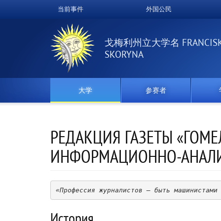
跳
当前事件
外国公民
Верхнее
转
到
меню
主
戈梅利州立大学名 FRANCIS
要
SKORYNA
内
容
大学
参赛者
РЕДАКЦИЯ ГАЗЕТЫ «ГОМЕЛ
ИНФОРМАЦИОННО-АНАЛИ
«Профессия журналистов – быть машинистами
История