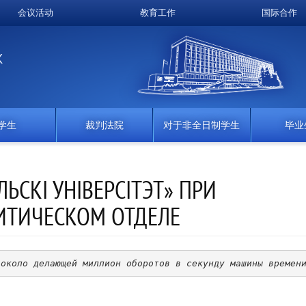
会议活动
教育工作
国际合作
K
学生
裁判法院
对于非全日制学生
毕业
ЬСКІ УНІВЕРСІТЭТ» ПРИ
ТИЧЕСКОМ ОТДЕЛЕ
 около делающей миллион оборотов в секунду машины времен