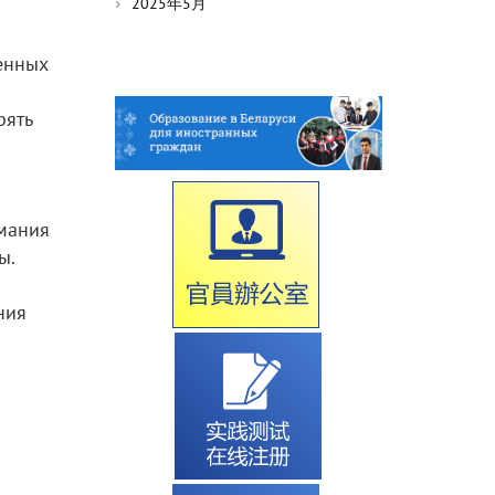
2025年5月
енных
рять
имания
ы.
ния