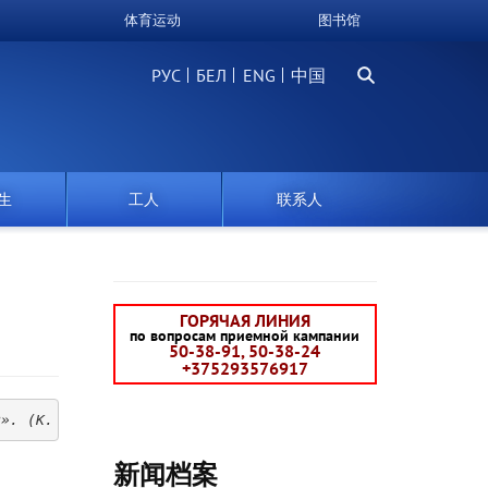
体育运动
图书馆
搜
РУС
БЕЛ
中国
索
生
工人
联系人
ГОРЯЧАЯ ЛИНИЯ
по вопросам приемной кампании
50-38-91, 50-38-24
+375293576917
и». (К. Паустовский)
新闻档案