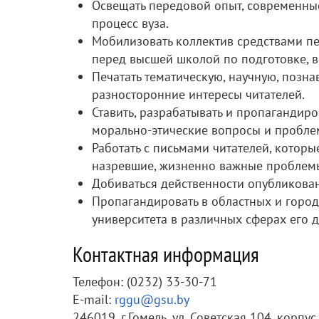
Освещать передовой опыт, современны
процесс вуза.
Мобилизовать коллектив средствами пе
перед высшей школой по подготовке, 
Печатать тематическую, научную, позн
разносторонние интересы читателей.
Ставить, разрабатывать и пропагандиро
морально-этические вопросы и пробле
Работать с письмами читателей, котор
назревшие, жизненно важные проблемы
Добиваться действенности опубликова
Пропагандировать в областных и горо
университета в различных сферах его д
Контактная информация
Телефон: (0232) 33-30-71
E-mail:
rggu@gsu.by
246019, г.Гомель, ул. Советская 104, корпус