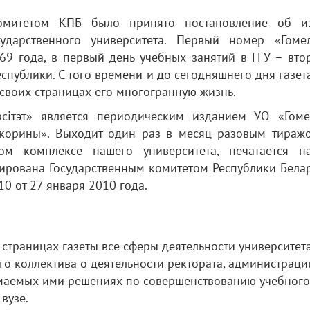
омитетом КПБ было принято постановление об и
ударственного университета. Первый номер «Гомел
969 года, в первый день учебных занятий в ГГУ – вт
публики. С того времени и до сегодняшнего дня газет
 своих страницах его многогранную жизнь.
рсітэт» является периодическим изданием УО «Гоме
Скорины». Выходит один раз в месяц разовым тираж
ском комплексе нашего университета, печатается 
рирована Государственным комитетом Республики Бела
10 от 27 января 2010 года.
страницах газеты все сферы деятельности университета
о коллектива о деятельности ректората, администраци
имаемых ими решениях по совершенствованию учебного
вузе.