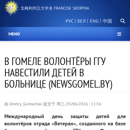
跳
戈梅利州立大学名 FRANCISK SKORYNA
转
到
搜
主
РУС
БЕЛ
中国
索
要
内
МЕНЮ
容
В ГОМЕЛЕ ВОЛОНТЁРЫ ГГУ
НАВЕСТИЛИ ДЕТЕЙ В
БОЛЬНИЦЕ (NEWSGOMEL.BY)
由
Dmitry_Gorbachev
提交于
周三, 03/06/2026 - 11:56
Международный день защиты детей для
волонтёров отряда «Ветеран», созданного на базе