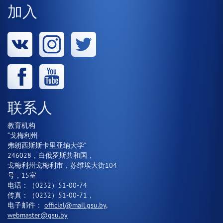
加入
联系人
教育机构
“戈梅利州
弗朗西斯斯卡里亚纳大学“
246028，白俄罗斯共和国，
戈梅利州戈梅利市，苏维埃大街104
号，15室
电话：（0232）51-00-74
传真：（0232）51-00-71，
电子邮件：
official@mail.gsu.by
,
webmaster@gsu.by