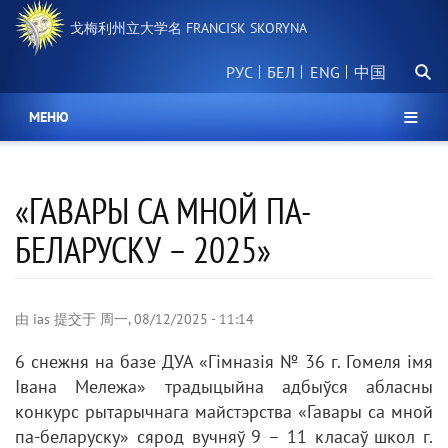
跳
戈梅利州立大学名 FRANCISK SKORYNA
转
到
搜
主
РУС
БЕЛ
中国
索
要
内
МЕНЮ
容
«ГАВАРЫ СА МНОЙ ПА-
БЕЛАРУСКУ – 2025»
由
ias
提交于
周一, 08/12/2025 - 11:14
6 снежня на базе ДУА «Гімназія № 36 г. Гомеля імя
Івана Мележа» традыцыйна адбыўся абласны
конкурс рытарычнага майстэрства «Гавары са мной
па-беларуску» сярод вучняў 9 – 11 класаў школ г.