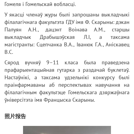
Гомеля і Гомельскай вобласці.
У якасці членаў журы былі запрошаны выкладчыкі
філалагічнага факультэта ГДУ імя Ф. Скарыны: дэкан
Палуян А.Н., дацэнт Воінава А.М., старшы
выкладчык Драбышэўская Л.І, а таксама
магістранты: Сцепчанка В.A., Іванюк Г.А., Аніскавец
В.С.
Сярод вучняў 9–11 класа была праведзена
прафарыентацыйная гутарка з раздачай буклетаў.
Настаўнікі, а таксама удзельнікі конкурсу былі
праінфармаваны аб перспектывах навучання на
філалагічным факультэце Гомельскага дзяржаўнага
ўніверсітэта імя Францыска Скарыны.
照片报告