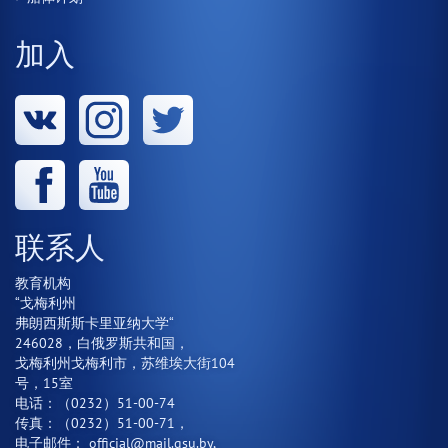
加入
联系人
教育机构
“戈梅利州
弗朗西斯斯卡里亚纳大学“
246028，白俄罗斯共和国，
戈梅利州戈梅利市，苏维埃大街104
号，15室
电话：（0232）51-00-74
传真：（0232）51-00-71，
电子邮件：
official@mail.gsu.by
,