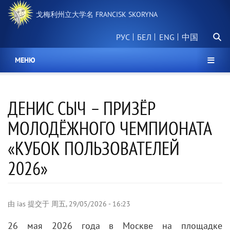
跳
戈梅利州立大学名 FRANCISK SKORYNA
转
到
搜
主
РУС
БЕЛ
中国
索
要
内
МЕНЮ
容
ДЕНИС СЫЧ – ПРИЗЁР
МОЛОДЁЖНОГО ЧЕМПИОНАТА
«КУБОК ПОЛЬЗОВАТЕЛЕЙ
2026»
由
ias
提交于
周五, 29/05/2026 - 16:23
26 мая 2026 года в Москве на площадке