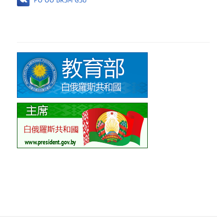
PO OO“BRSM”GSU